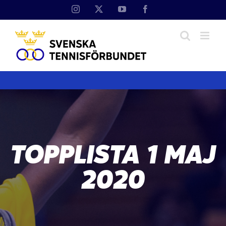
Fortsätt
Instagram
X
YouTube
Facebook
till
innehållet
TOPPLISTA 1 MAJ
2020