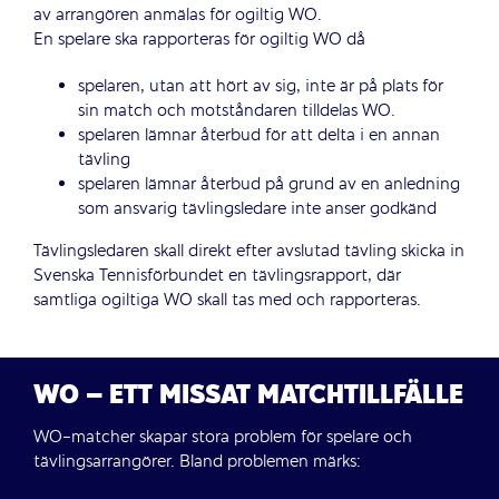
av arrangören anmälas för ogiltig WO.
En spelare ska rapporteras för ogiltig WO då
spelaren, utan att hört av sig, inte är på plats för
sin match och motståndaren tilldelas WO.
spelaren lämnar återbud för att delta i en annan
tävling
spelaren lämnar återbud på grund av en anledning
som ansvarig tävlingsledare inte anser godkänd
Tävlingsledaren skall direkt efter avslutad tävling skicka in
Svenska Tennisförbundet en tävlingsrapport, där
samtliga ogiltiga WO skall tas med och rapporteras.
WO – ETT MISSAT MATCHTILLFÄLLE
WO-matcher skapar stora problem för spelare och
tävlingsarrangörer. Bland problemen märks: