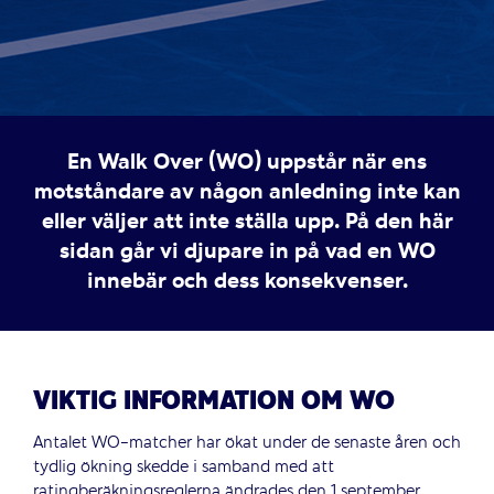
En Walk Over (WO) uppstår när ens
motståndare av någon anledning inte kan
eller väljer att inte ställa upp. På den här
sidan går vi djupare in på vad en WO
innebär och dess konsekvenser.
VIKTIG INFORMATION OM WO
Antalet WO-matcher har ökat under de senaste åren och
tydlig ökning skedde i samband med att
ratingberäkningsreglerna ändrades den 1 september