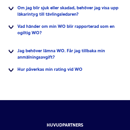
Om jag blir sjuk eller skadad, behöver jag visa upp
läkarintyg till tävlingsledaren?
Vad händer om min WO blir rapporterad som en
ogiltig WO?
Jag behöver lämna WO. Får jag tillbaka min
anmälningsavgift?
Hur påverkas min rating vid WO
HUVUDPARTNERS