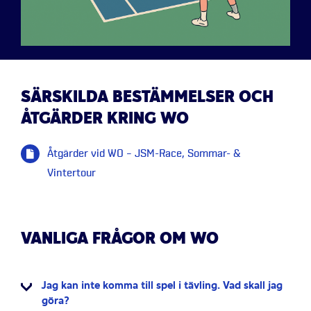
SÄRSKILDA BESTÄMMELSER OCH
ÅTGÄRDER KRING WO
Åtgärder vid WO – JSM-Race, Sommar- &
Vintertour
VANLIGA FRÅGOR OM WO
Jag kan inte komma till spel i tävling. Vad skall jag
göra?