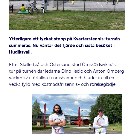
Ytterligare ett lyckat stopp på Kvarterstennis-turnén
summeras. Nu väntar det fjärde och sista besöket i
Hudiksvall.
Efter Skellefteå och Östersund stod Örnsköldsvik näst i
tur på turnén där ledarna Dino Ilecic och Anton Örnberg
väcker liv i förfallna tennisbanor och bjuder in till en
vecka fylld med kostnadsfri tennis- och rörelseglädje.