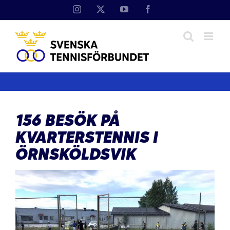
Fortsätt
Instagram
X
YouTube
Facebook
till
innehållet
156 BESÖK PÅ
KVARTERSTENNIS I
ÖRNSKÖLDSVIK