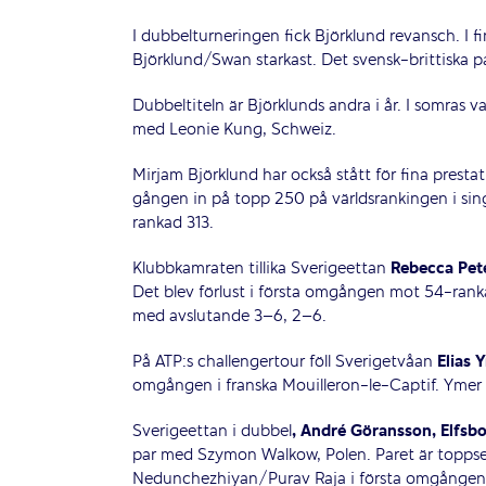
I dubbelturneringen fick Björklund revansch. I f
Björklund/Swan starkast. Det svensk-brittiska p
Dubbeltiteln är Björklunds andra i år. I somra
med Leonie Kung, Schweiz.
Mirjam Björklund har också stått för fina prestat
gången in på topp 250 på världsrankingen i singe
rankad 313.
Klubbkamraten tillika Sverigeettan
Rebecca Pet
Det blev förlust i första omgången mot 54-rank
med avslutande 3–6, 2–6.
På ATP:s challengertour föll Sverigetvåan
Elias 
omgången i franska Mouilleron-le-Captif. Yme
Sverigeettan i dubbel
, André Göransson, Elfsbo
par med Szymon Walkow, Polen. Paret är toppse
Nedunchezhiyan/Purav Raja i första omgången