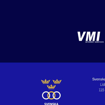
Svenska
Li
115