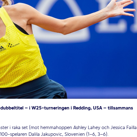
y dubbeltitel – i W25-turneringen i Redding, USA – tillsammans
vinster i raka set (mot hemmahoppen Ashley Lahey och Jessica Failla
 100-spelaren Dalila Jakupovic, Slovenien (1–6, 3–6).