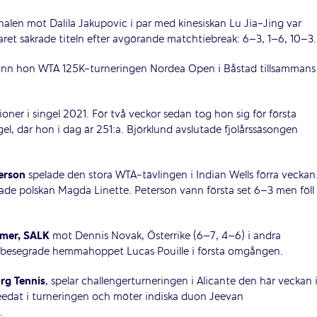
inalen mot Dalila Jakupovic i par med kinesiskan Lu Jia-Jing var
aret säkrade titeln efter avgörande matchtiebreak: 6–3, 1–6, 10–3.
s vann hon WTA 125K-turneringen Nordea Open i Båstad tillsammans
ioner i singel 2021. För två veckor sedan tog hon sig för första
l, där hon i dag är 251:a. Björklund avslutade fjolårssäsongen
erson
spelade den stora WTA-tävlingen i Indian Wells förra veckan
ade polskan Magda Linette. Peterson vann första set 6–3 men föll
Ymer, SALK
mot Dennis Novak, Österrike (6–7, 4–6) i andra
r besegrade hemmahoppet Lucas Pouille i första omgången.
rg Tennis
, spelar challengerturneringen i Alicante den här veckan 
edat i turneringen och möter indiska duon Jeevan
.