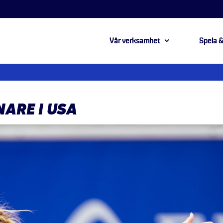
Vår verksamhet
Spela &
NARE I USA