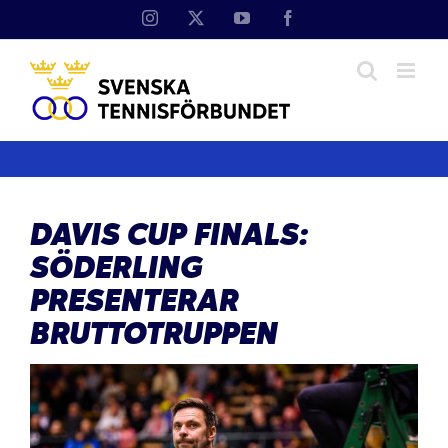
Fortsätt
Instagram
X
YouTube
Facebook
till
innehållet
DAVIS CUP FINALS:
SÖDERLING
PRESENTERAR
BRUTTOTRUPPEN