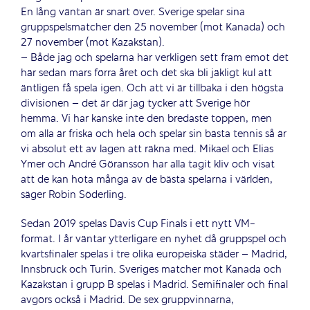
En lång väntan är snart över. Sverige spelar sina
gruppspelsmatcher den 25 november (mot Kanada) och
27 november (mot Kazakstan).
– Både jag och spelarna har verkligen sett fram emot det
här sedan mars förra året och det ska bli jäkligt kul att
äntligen få spela igen. Och att vi är tillbaka i den högsta
divisionen – det är där jag tycker att Sverige hör
hemma. Vi har kanske inte den bredaste toppen, men
om alla är friska och hela och spelar sin bästa tennis så är
vi absolut ett av lagen att räkna med. Mikael och Elias
Ymer och André Göransson har alla tagit kliv och visat
att de kan hota många av de bästa spelarna i världen,
säger Robin Söderling.
Sedan 2019 spelas Davis Cup Finals i ett nytt VM-
format. I år väntar ytterligare en nyhet då gruppspel och
kvartsfinaler spelas i tre olika europeiska städer – Madrid,
Innsbruck och Turin. Sveriges matcher mot Kanada och
Kazakstan i grupp B spelas i Madrid. Semifinaler och final
avgörs också i Madrid. De sex gruppvinnarna,