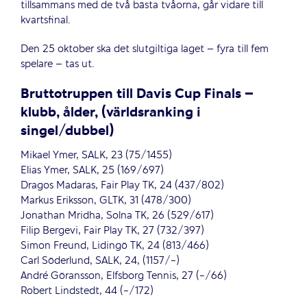
tillsammans med de två bästa tvåorna, går vidare till
kvartsfinal.
Den 25 oktober ska det slutgiltiga laget – fyra till fem
spelare – tas ut.
Bruttotruppen till Davis Cup Finals –
klubb, ålder, (världsranking i
singel/dubbel)
Mikael Ymer, SALK, 23 (75/1455)
Elias Ymer, SALK, 25 (169/697)
Dragos Madaras, Fair Play TK, 24 (437/802)
Markus Eriksson, GLTK, 31 (478/300)
Jonathan Mridha, Solna TK, 26 (529/617)
Filip Bergevi, Fair Play TK, 27 (732/397)
Simon Freund, Lidingö TK, 24 (813/466)
Carl Söderlund, SALK, 24, (1157/-)
André Göransson, Elfsborg Tennis, 27 (-/66)
Robert Lindstedt, 44 (-/172)