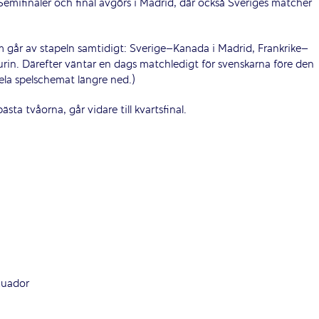
r. Semifinaler och final avgörs i Madrid, där också Sveriges matcher
m går av stapeln samtidigt: Sverige–Kanada i Madrid, Frankrike–
urin. Därefter väntar en dags matchledigt för svenskarna före den
la spelschemat längre ned.)
ta tvåorna, går vidare till kvartsfinal.
cuador