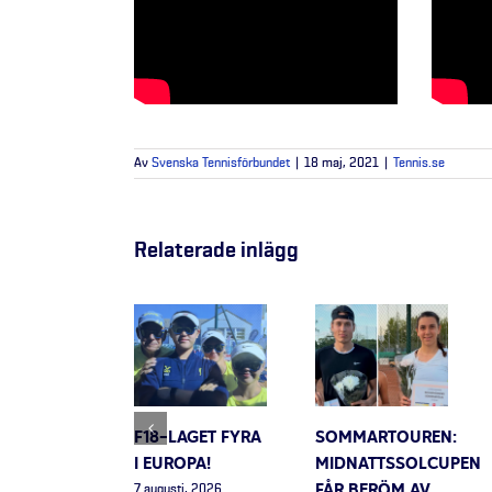
Av
Svenska Tennisförbundet
|
18 maj, 2021
|
Tennis.se
Relaterade inlägg
F18-LAGET FYRA
SOMMARTOUREN:
I EUROPA!
MIDNATTSSOLCUPEN
FÅR BERÖM AV
7 augusti, 2026