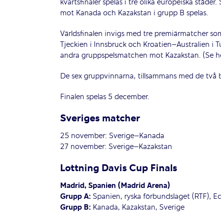
kvartsfinaler spelas i tre olika europeiska städe
mot Kanada och Kazakstan i grupp B spelas.
Världsfinalen invigs med tre premiärmatcher so
Tjeckien i Innsbruck och Kroatien–Australien i T
andra gruppspelsmatchen mot Kazakstan. (Se he
De sex gruppvinnarna, tillsammans med de två bäs
Finalen spelas 5 december.
Sveriges matcher
25 november: Sverige–Kanada
27 november: Sverige–Kazakstan
Lottning Davis Cup Finals
Madrid, Spanien (Madrid Arena)
Grupp A:
Spanien, ryska förbundslaget (RTF), E
Grupp B:
Kanada, Kazakstan, Sverige