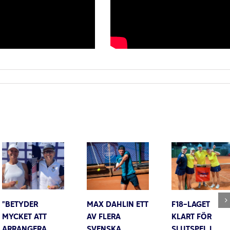
”BETYDER
MAX DAHLIN ETT
F18-LAGET
MYCKET ATT
AV FLERA
KLART FÖR
ARRANGERA
SVENSKA
SLUTSPEL I