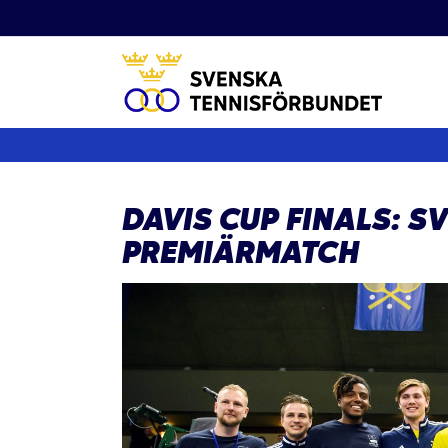
Fortsätt
till
innehållet
DAVIS CUP FINALS: S
PREMIÄRMATCH