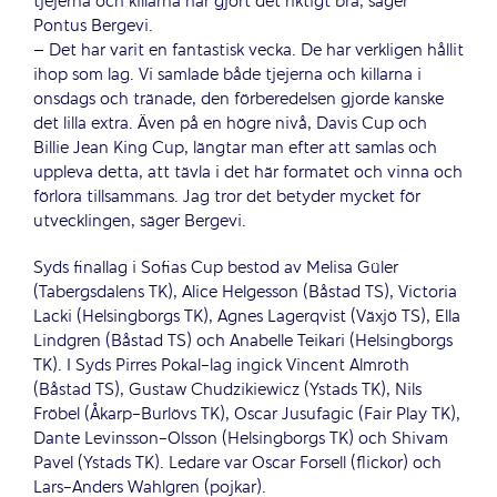
tjejerna och killarna har gjort det riktigt bra, säger
Pontus Bergevi.
– Det har varit en fantastisk vecka. De har verkligen hållit
ihop som lag. Vi samlade både tjejerna och killarna i
onsdags och tränade, den förberedelsen gjorde kanske
det lilla extra. Även på en högre nivå, Davis Cup och
Billie Jean King Cup, längtar man efter att samlas och
uppleva detta, att tävla i det här formatet och vinna och
förlora tillsammans. Jag tror det betyder mycket för
utvecklingen, säger Bergevi.
Syds finallag i Sofias Cup bestod av Melisa Güler
(Tabergsdalens TK), Alice Helgesson (Båstad TS), Victoria
Lacki (Helsingborgs TK), Agnes Lagerqvist (Växjö TS), Ella
Lindgren (Båstad TS) och Anabelle Teikari (Helsingborgs
TK). I Syds Pirres Pokal-lag ingick Vincent Almroth
(Båstad TS), Gustaw Chudzikiewicz (Ystads TK), Nils
Fröbel (Åkarp-Burlövs TK), Oscar Jusufagic (Fair Play TK),
Dante Levinsson-Olsson (Helsingborgs TK) och Shivam
Pavel (Ystads TK). Ledare var Oscar Forsell (flickor) och
Lars-Anders Wahlgren (pojkar).