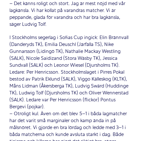
– Det känns roligt och stort. Jag är mest nöjd med vår
lagkänsla. Vi har kollat på varandras matcher. Vi är
peppande, glada för varandra och har bra lagkänsla,
säger Ludvig Tolf.
I Stockholms segerlag i Sofias Cup ingick: Elin Brännvall
(Danderyds TK), Emilia Deuschl (Järfälla TS), Nike
Gunnarsson (Lidingö TK), Nathalie Mackay Westling
(SALK), Nicole Saidizand (Stora Wäsby TK), Jessica
Sundvall (SALK) och Leonor Wiesel (Djursholms TK).
Ledare: Per Henricsson. Stockholmslaget i Pirres Pokal
bestod av Patrik Eklund (SALK), Viggo Källeskog (KLTK),
Måns Lidman (Åkersberga TK), Ludvig Swärd (Huddinge
TK), Ludwig Tolf (Djursholms TK) och Oliver Wennerstad
(SALK). Ledare var Per Henricsson (flickor) Pontus
Bergevi (pojkar).
– Otroligt kul. Även om det blev 5–1 i båda lagmatcher
har det varit små marginaler och kamp ända in på
målsnöret. Vi gjorde en bra lördag och ledde med 3–1 i
båda matcherna och kunde avsluta starkt i dag. Både