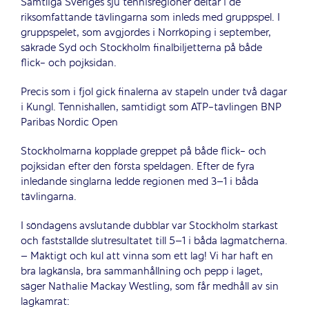
Samtliga Sveriges sju tennisregioner deltar i de
riksomfattande tävlingarna som inleds med gruppspel. I
gruppspelet, som avgjordes i Norrköping i september,
säkrade Syd och Stockholm finalbiljetterna på både
flick- och pojksidan.
Precis som i fjol gick finalerna av stapeln under två dagar
i Kungl. Tennishallen, samtidigt som ATP-tävlingen BNP
Paribas Nordic Open
Stockholmarna kopplade greppet på både flick- och
pojksidan efter den första speldagen. Efter de fyra
inledande singlarna ledde regionen med 3–1 i båda
tävlingarna.
I söndagens avslutande dubblar var Stockholm starkast
och fastställde slutresultatet till 5–1 i båda lagmatcherna.
– Mäktigt och kul att vinna som ett lag! Vi har haft en
bra lagkänsla, bra sammanhållning och pepp i laget,
säger Nathalie Mackay Westling, som får medhåll av sin
lagkamrat: