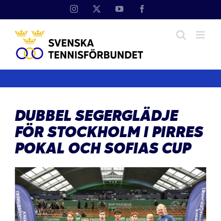
Fortsätt
Instagram
X
YouTube
Facebook
till
innehållet
DUBBEL SEGERGLÄDJE
FÖR STOCKHOLM I PIRRES
POKAL OCH SOFIAS CUP