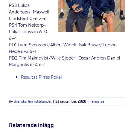
PS3 Lukas
Andersson–Maxwell
Lindstedt 0-6 2-6
PS4 Tom Noltorp–
Lukas Jonsson 6-0
6-4
PD1 Liam Svensson/Albert Widell–Isak Brywe/Ludvig
Hede 6-3 6-1
PD2 Tim Malmqvist/Wille Sjödell–Oscar Andren Daniel
Margoulis 6-4 6-1
Resultat Pirres Pokal
Av
Svenska Tennisförbundet
|
21 september, 2020
|
Tennis.se
Relaterade inlägg