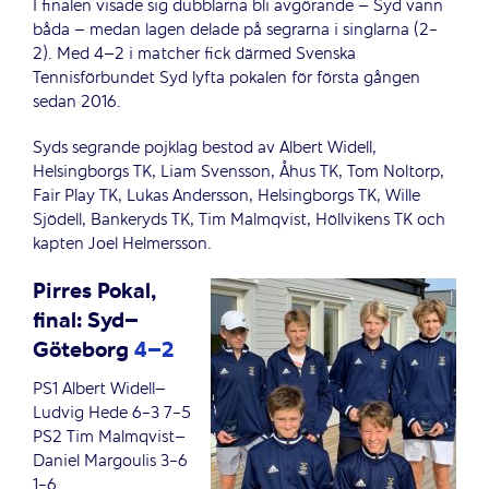
I finalen visade sig dubblarna bli avgörande – Syd vann
båda – medan lagen delade på segrarna i singlarna (2-
2). Med 4–2 i matcher fick därmed Svenska
Tennisförbundet Syd lyfta pokalen för första gången
sedan 2016.
Syds segrande pojklag bestod av Albert Widell,
Helsingborgs TK, Liam Svensson, Åhus TK, Tom Noltorp,
Fair Play TK, Lukas Andersson, Helsingborgs TK, Wille
Sjödell, Bankeryds TK, Tim Malmqvist, Höllvikens TK och
kapten Joel Helmersson.
Pirres Pokal,
final: Syd–
Göteborg
4–2
PS1 Albert Widell–
Ludvig Hede 6-3 7-5
PS2 Tim Malmqvist–
Daniel Margoulis 3-6
1-6