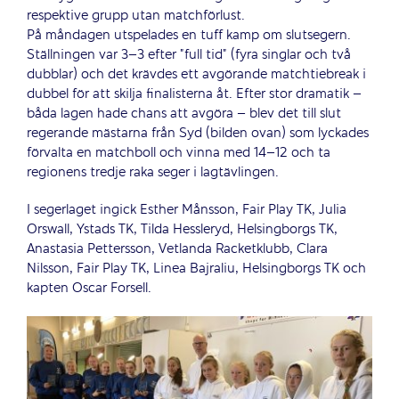
respektive grupp utan matchförlust.
På måndagen utspelades en tuff kamp om slutsegern.
Ställningen var 3–3 efter ”full tid” (fyra singlar och två
dubblar) och det krävdes ett avgörande matchtiebreak i
dubbel för att skilja finalisterna åt. Efter stor dramatik –
båda lagen hade chans att avgöra – blev det till slut
regerande mästarna från Syd (bilden ovan) som lyckades
förvalta en matchboll och vinna med 14–12 och ta
regionens tredje raka seger i lagtävlingen.
I segerlaget ingick Esther Månsson, Fair Play TK, Julia
Orswall, Ystads TK, Tilda Hessleryd, Helsingborgs TK,
Anastasia Pettersson, Vetlanda Racketklubb, Clara
Nilsson, Fair Play TK, Linea Bajraliu, Helsingborgs TK och
kapten Oscar Forsell.