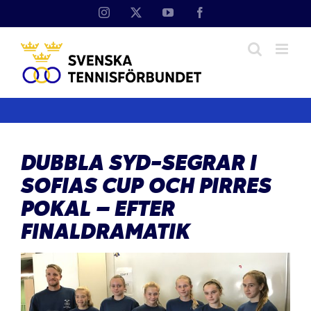
Fortsätt
Instagram
X
YouTube
Facebook
till
innehållet
DUBBLA SYD-SEGRAR I
SOFIAS CUP OCH PIRRES
POKAL – EFTER
FINALDRAMATIK