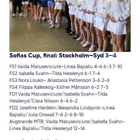
Sofias Cup, final: Stockholm–Syd
3–4
FS1 Vaida Matuseviciute–Linea Bajraliu 4-6 6-3 7-10
FS2 Isabella Svahn–Tilda Hessleryd 6-1 7-6
FS3 Nora Louko– Anastasia Pettersson 3-6 2-6
FS4 Filippa Källeskog–Esther Månsson 6-2 7-5
FD1 Vaida Matuseviciute/Isabella Svahn–Tilda
Hessleryd/Clara Nilsson 6-4 6-2
FD2 Josefine Härdelin/Alexandra Lindqvist–Linea
Bajraliu/Julia Orswall 7-6 2-6 8-10
Avgörande MTB: Vaida Matuseviciute/Isabella Svahn–
Linea Bajraliu/Tilda Hessleryd 12-14