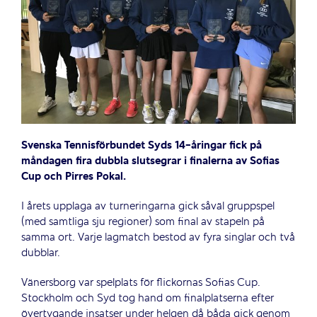
Svenska Tennisförbundet Syds 14-åringar fick på
måndagen fira dubbla slutsegrar i finalerna av Sofias
Cup och Pirres Pokal.
I årets upplaga av turneringarna gick såväl gruppspel
(med samtliga sju regioner) som final av stapeln på
samma ort. Varje lagmatch bestod av fyra singlar och två
dubblar.
Vänersborg var spelplats för flickornas Sofias Cup.
Stockholm och Syd tog hand om finalplatserna efter
övertygande insatser under helgen då båda gick genom