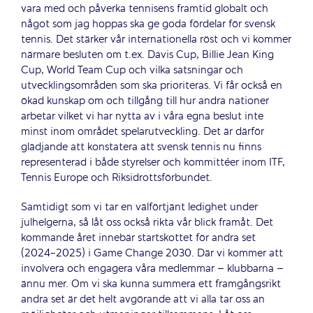
vara med och påverka tennisens framtid globalt och
något som jag hoppas ska ge goda fördelar för svensk
tennis. Det stärker vår internationella röst och vi kommer
närmare besluten om t.ex. Davis Cup, Billie Jean King
Cup, World Team Cup och vilka satsningar och
utvecklingsområden som ska prioriteras. Vi får också en
ökad kunskap om och tillgång till hur andra nationer
arbetar vilket vi har nytta av i våra egna beslut inte
minst inom området spelarutveckling. Det är därför
glädjande att konstatera att svensk tennis nu finns
representerad i både styrelser och kommittéer inom ITF,
Tennis Europe och Riksidrottsförbundet.
Samtidigt som vi tar en välförtjänt ledighet under
julhelgerna, så låt oss också rikta vår blick framåt. Det
kommande året innebär startskottet för andra set
(2024-2025) i Game Change 2030. Där vi kommer att
involvera och engagera våra medlemmar – klubbarna –
ännu mer. Om vi ska kunna summera ett framgångsrikt
andra set är det helt avgörande att vi alla tar oss an