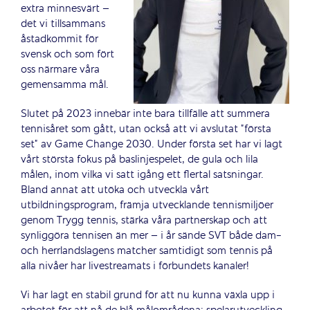
extra minnesvärt –
det vi tillsammans
åstadkommit för
svensk och som fört
oss närmare våra
gemensamma mål.
Slutet på 2023 innebär inte bara tillfälle att summera
tennisåret som gått, utan också att vi avslutat ”första
set” av Game Change 2030. Under första set har vi lagt
vårt största fokus på baslinjespelet, de gula och lila
målen, inom vilka vi satt igång ett flertal satsningar.
Bland annat att utöka och utveckla vårt
utbildningsprogram, främja utvecklande tennismiljöer
genom Trygg tennis, stärka våra partnerskap och att
synliggöra tennisen än mer – i år sände SVT både dam-
och herrlandslagens matcher samtidigt som tennis på
alla nivåer har livestreamats i förbundets kanaler!
Vi har lagt en stabil grund för att nu kunna växla upp i