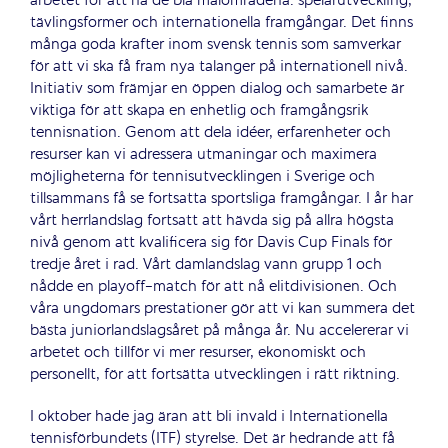
arbetet för att nå de blå målområdena: spelarutveckling,
tävlingsformer och internationella framgångar. Det finns
många goda krafter inom svensk tennis som samverkar
för att vi ska få fram nya talanger på internationell nivå.
Initiativ som främjar en öppen dialog och samarbete är
viktiga för att skapa en enhetlig och framgångsrik
tennisnation. Genom att dela idéer, erfarenheter och
resurser kan vi adressera utmaningar och maximera
möjligheterna för tennisutvecklingen i Sverige och
tillsammans få se fortsatta sportsliga framgångar. I år har
vårt herrlandslag fortsatt att hävda sig på allra högsta
nivå genom att kvalificera sig för Davis Cup Finals för
tredje året i rad. Vårt damlandslag vann grupp 1 och
nådde en playoff-match för att nå elitdivisionen. Och
våra ungdomars prestationer gör att vi kan summera det
bästa juniorlandslagsåret på många år. Nu accelererar vi
arbetet och tillför vi mer resurser, ekonomiskt och
personellt, för att fortsätta utvecklingen i rätt riktning.
I oktober hade jag äran att bli invald i Internationella
tennisförbundets (ITF) styrelse. Det är hedrande att få