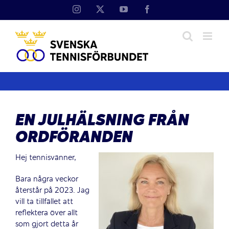
Fortsätt
Instagram
X
YouTube
Facebook
till
innehållet
EN JULHÄLSNING FRÅN
ORDFÖRANDEN
Hej tennisvänner,
Bara några veckor
återstår på 2023. Jag
vill ta tillfället att
reflektera över allt
som gjort detta år