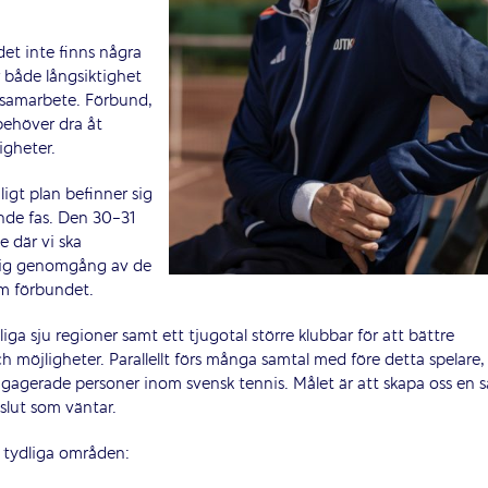
det inte finns några
r både långsiktighet
 samarbete. Förbund,
 behöver dra åt
igheter.
igt plan befinner sig
ande fas. Den 30-31
e där vi ska
dlig genomgång av de
om förbundet.
ga sju regioner samt ett tjugotal större klubbar för att bättre
h möjligheter. Parallellt förs många samtal med före detta spelare,
ngagerade personer inom svensk tennis. Målet är att skapa oss en s
slut som väntar.
a tydliga områden: