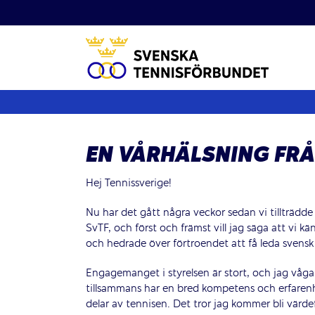
Fortsätt
till
innehållet
EN VÅRHÄLSNING FR
Hej Tennissverige!
Nu har det gått några veckor sedan vi tillträdde 
SvTF, och först och främst vill jag säga att vi kä
och hedrade över förtroendet att få leda svensk
Engagemanget i styrelsen är stort, och jag vågar
tillsammans har en bred kompetens och erfaren
delar av tennisen. Det tror jag kommer bli värdef