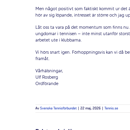
Men något positivt som faktiskt kommit ur det är
hör av sig löpande, intresset är större och jag u
Låt oss ta vara på det momentum som finns nu. L
ungdomar i tennisen – inte minst utanför stors
arbetet ute i klubbarna.
Vi hörs snart igen. Förhoppningsvis kan vi då b
framåt.
Vårhälsningar,
Ulf Rosberg
Ordförande
Av
Svenska Tennisförbundet
|
22 maj, 2026
|
Tennis.se