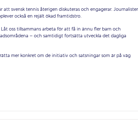
 att svensk tennis återigen diskuteras och engagerar. Journalister
pplever också en rejält ökad framtidstro.
åt oss tillsammans arbeta för att få in ännu fler barn och
tadsområdena – och samtidigt fortsätta utveckla det dagliga
erätta mer konkret om de initiativ och satsningar som är på väg