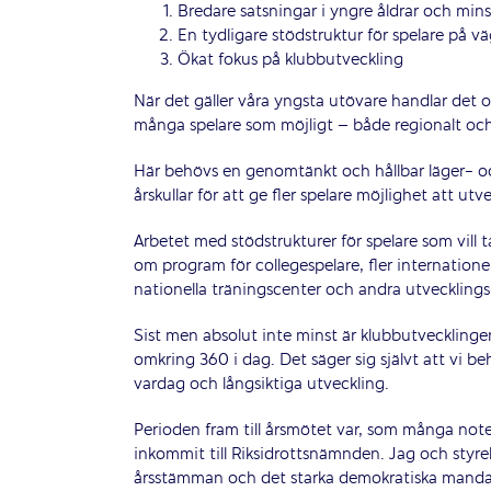
Bredare satsningar i yngre åldrar och mins
En tydligare stödstruktur för spelare på väg
Ökat fokus på klubbutveckling
När det gäller våra yngsta utövare handlar det o
många spelare som möjligt – både regionalt och n
Här behövs en genomtänkt och hållbar läger- och
årskullar för att ge fler spelare möjlighet att utv
Arbetet med stödstrukturer för spelare som vill 
om program för collegespelare, fler internation
nationella träningscenter och andra utvecklings
Sist men absolut inte minst är klubbutvecklingen
omkring 360 i dag. Det säger sig självt att vi be
vardag och långsiktiga utveckling.
Perioden fram till årsmötet var, som många not
inkommit till Riksidrottsnämnden. Jag och styrel
årsstämman och det starka demokratiska manda