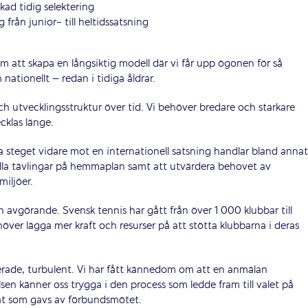
kad tidig selektering
 från junior- till heltidssatsning
m att skapa en långsiktig modell där vi får upp ögonen för så
ationellt – redan i tidiga åldrar.
 utvecklingsstruktur över tid. Vi behöver bredare och starkare
ecklas länge.
ta steget vidare mot en internationell satsning handlar bland annat
ella tävlingar på hemmaplan samt att utvärdera behovet av
miljöer.
 avgörande. Svensk tennis har gått från över 1 000 klubbar till
höver lägga mer kraft och resurser på att stötta klubbarna i deras
erade, turbulent. Vi har fått kännedom om att en anmälan
sen känner oss trygga i den process som ledde fram till valet på
t som gavs av förbundsmötet.