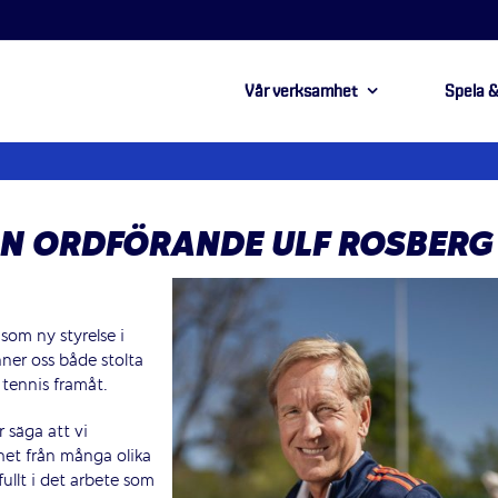
Vår verksamhet
Spela &
ÅN ORDFÖRANDE ULF ROSBERG
som ny styrelse i
nner oss både stolta
 tennis framåt.
 säga att vi
het från många olika
ullt i det arbete som