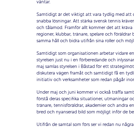
väntar.
Samtidigt är det viktigt att vara tydlig med att 
snabba lösningar. Att stärka svensk tennis kräve
och tålamod. Framför allt kommer det att kräva
regioner, klubbar, tränare, spelare och föräldrar
samma håll och bidra utifrån sina roller och möjl
Samtidigt som organisationen arbetar vidare enl
styrelsen just nu i en förberedande och inlyssn
maj samlas styrelsen i Båstad för ett strategimöt
diskutera vägen framåt och samtidigt få en ty
initiativ och verksamheter som redan pågår in
Under maj och juni kommer vi också träffa samtli
förstå deras specifika situationer, utmaningar oc
tränare, tennisföräldrar, akademier och andra e
bred och nyanserad bild som möjligt inför de be
Utifrån de samtal som förs ser vi redan nu någr