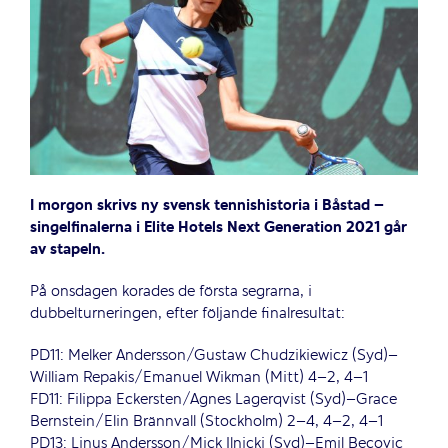
I morgon skrivs ny svensk tennishistoria i Båstad –
singelfinalerna i Elite Hotels Next Generation 2021 går
av stapeln.
På onsdagen korades de första segrarna, i
dubbelturneringen, efter följande finalresultat:
PD11: Melker Andersson/Gustaw Chudzikiewicz (Syd)–
William Repakis/Emanuel Wikman (Mitt) 4–2, 4–1
FD11: Filippa Eckersten/Agnes Lagerqvist (Syd)–Grace
Bernstein/Elin Brännvall (Stockholm) 2–4, 4–2, 4–1
PD13: Linus Andersson/Mick Ilnicki (Syd)–Emil Becovic