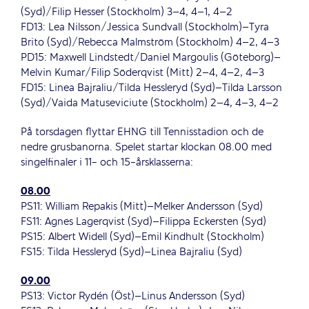
(Syd)/Filip Hesser (Stockholm) 3–4, 4–1, 4–2
FD13: Lea Nilsson/Jessica Sundvall (Stockholm)–Tyra
Brito (Syd)/Rebecca Malmström (Stockholm) 4–2, 4–3
PD15: Maxwell Lindstedt/Daniel Margoulis (Göteborg)–
Melvin Kumar/Filip Söderqvist (Mitt) 2–4, 4–2, 4–3
FD15: Linea Bajraliu/Tilda Hessleryd (Syd)–Tilda Larsson
(Syd)/Vaida Matuseviciute (Stockholm) 2–4, 4–3, 4–2
På torsdagen flyttar EHNG till Tennisstadion och de
nedre grusbanorna. Spelet startar klockan 08.00 med
singelfinaler i 11- och 15-årsklasserna:
08.00
PS11: William Repakis (Mitt)–Melker Andersson (Syd)
FS11: Agnes Lagerqvist (Syd)–Filippa Eckersten (Syd)
PS15: Albert Widell (Syd)–Emil Kindhult (Stockholm)
FS15: Tilda Hessleryd (Syd)–Linea Bajraliu (Syd)
09.00
PS13: Victor Rydén (Öst)–Linus Andersson (Syd)