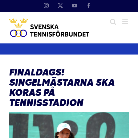
Fortsätt
Instagram
X
YouTube
Facebook
till
innehållet
FINALDAGS!
SINGELMÄSTARNA SKA
KORAS PÅ
TENNISSTADION