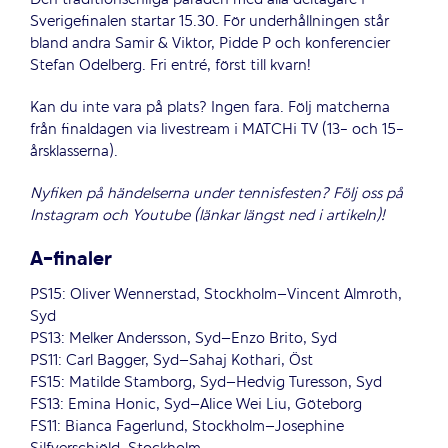
Den traditionsenliga paraden med alla deltagare i
Sverigefinalen startar 15.30. För underhållningen står
bland andra Samir & Viktor, Pidde P och konferencier
Stefan Odelberg. Fri entré, först till kvarn!
Kan du inte vara på plats? Ingen fara. Följ matcherna
från finaldagen via livestream i MATCHi TV (13- och 15-
årsklasserna).
Nyfiken på händelserna under tennisfesten? Följ oss på
Instagram och Youtube (länkar längst ned i artikeln)!
A-finaler
PS15: Oliver Wennerstad, Stockholm–Vincent Almroth,
Syd
PS13: Melker Andersson, Syd–Enzo Brito, Syd
PS11: Carl Bagger, Syd–Sahaj Kothari, Öst
FS15: Matilde Stamborg, Syd–Hedvig Turesson, Syd
FS13: Emina Honic, Syd–Alice Wei Liu, Göteborg
FS11: Bianca Fagerlund, Stockholm–Josephine