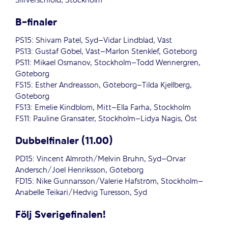
Silfverschiöld, Stockholm
B-finaler
PS15: Shivam Patel, Syd–Vidar Lindblad, Väst
PS13: Gustaf Göbel, Väst–Marlon Stenklef, Göteborg
PS11: Mikael Osmanov, Stockholm–Todd Wennergren,
Göteborg
FS15: Esther Andreasson, Göteborg–Tilda Kjellberg,
Göteborg
FS13: Emelie Kindblom, Mitt–Ella Farha, Stockholm
FS11: Pauline Gransäter, Stockholm–Lidya Nagis, Öst
Dubbelfinaler (11.00)
PD15: Vincent Almroth/Melvin Bruhn, Syd–Orvar
Andersch/Joel Henriksson, Göteborg
FD15: Nike Gunnarsson/Valerie Hafström, Stockholm–
Anabelle Teikari/Hedvig Turesson, Syd
Följ Sverigefinalen!