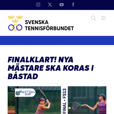
Fortsätt
Instagram
X
YouTube
Facebook
till
innehållet
FINALKLART! NYA
MÄSTARE SKA KORAS I
BÅSTAD