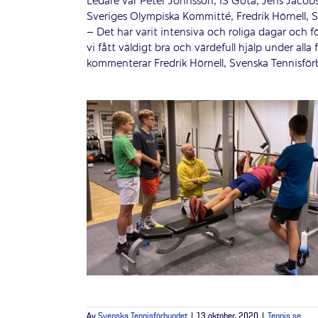
Ledare var Peter Johnsson, IS Göta, Jens Jacob
Sveriges Olympiska Kommitté, Fredrik Hörnell, S
– Det har varit intensiva och roliga dagar och f
vi fått väldigt bra och värdefull hjälp under al
kommenterar Fredrik Hörnell, Svenska Tennisfö
Av
Svenska Tennisförbundet
|
13 oktober, 2020
|
Tennis.se