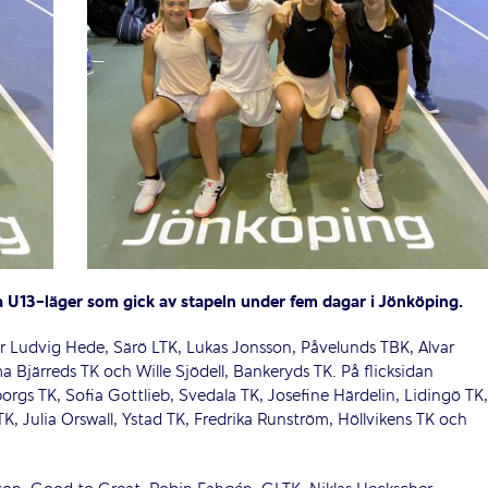
a U13-läger som gick av stapeln under fem dagar i Jönköping.
ar Ludvig Hede, Särö LTK, Lukas Jonsson, Påvelunds TBK, Alvar
Bjärreds TK och Wille Sjödell, Bankeryds TK. På flicksidan
rgs TK, Sofia Gottlieb, Svedala TK, Josefine Härdelin, Lidingö TK,
 TK, Julia Orswall, Ystad TK, Fredrika Runström, Höllvikens TK och