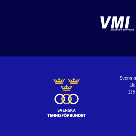
Svenska
Li
115