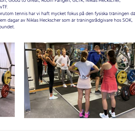
son, Good to Great, Robin Fahgén, GLTK, Niklas Heckscher,
vTF.
örutom tennis har vi haft mycket fokus på den fysiska träningen d
la fem dagar av Niklas Heckscher som är träningsrådgivare hos SOK,
rbundet.