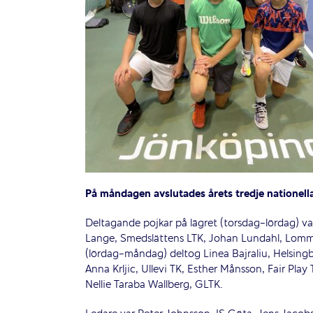
På måndagen avslutades årets tredje nationell
Deltagande pojkar på lägret (torsdag-lördag) v
Lange, Smedslättens LTK, Johan Lundahl, Lomma 
(lördag-måndag) deltog Linea Bajraliu, Helsingbo
Anna Krljic, Ullevi TK, Esther Månsson, Fair Play
Nellie Taraba Wallberg, GLTK.