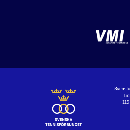
Svenska
Li
115