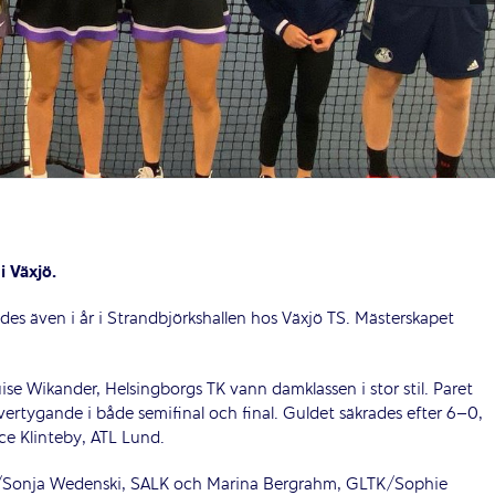
i Växjö.
es även i år i Strandbjörkshallen hos Växjö TS. Mästerskapet
se Wikander, Helsingborgs TK vann damklassen i stor stil. Paret
ertygande i både semifinal och final. Guldet säkrades efter 6–0,
ce Klinteby, ATL Lund.
 TK/Sonja Wedenski, SALK och Marina Bergrahm, GLTK/Sophie