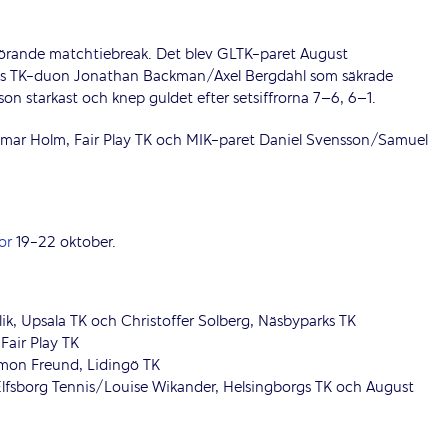
vgörande matchtiebreak. Det blev GLTK-paret August
gs TK-duon Jonathan Backman/Axel Bergdahl som säkrade
son starkast och knep guldet efter setsiffrorna 7–6, 6–1.
ldemar Holm, Fair Play TK och MIK-paret Daniel Svensson/Samuel
or
19-22 oktober.
k, Upsala TK och Christoffer Solberg, Näsbyparks TK
 Fair Play TK
Simon Freund, Lidingö TK
lfsborg Tennis/Louise Wikander, Helsingborgs TK och August