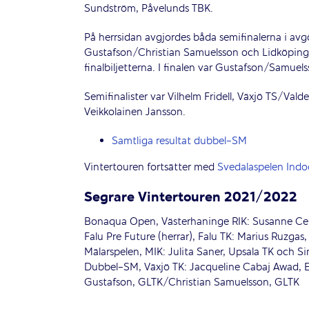
Sundström, Påvelunds TBK.
På herrsidan avgjordes båda semifinalerna i a
Gustafson/Christian Samuelsson och Lidköpin
finalbiljetterna. I finalen var Gustafson/Samuels
Semifinalister var Vilhelm Fridell, Växjö TS/Va
Veikkolainen Jansson.
Samtliga resultat dubbel-SM
Vintertouren fortsätter med
Svedalaspelen Indo
Segrare Vintertouren 2021/2022
Bonaqua Open, Västerhaninge RIK: Susanne Celi
Falu Pre Future (herrar), Falu TK: Marius Ruzgas,
Mälarspelen, MIK: Julita Saner, Upsala TK och 
Dubbel-SM, Växjö TK: Jacqueline Cabaj Awad, E
Gustafson, GLTK/Christian Samuelsson, GLTK