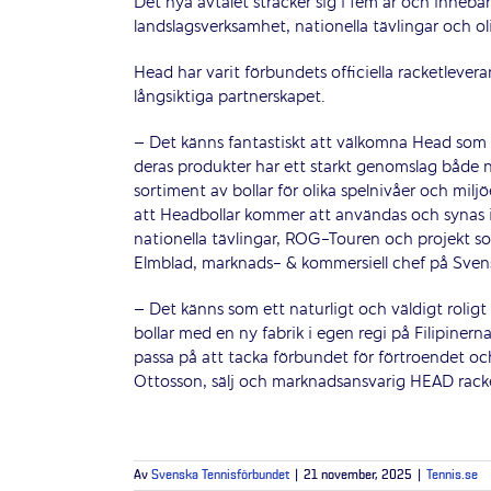
Det nya avtalet sträcker sig i fem år och inneb
landslagsverksamhet, nationella tävlingar och ol
Head har varit förbundets officiella racketlever
långsiktiga partnerskapet.
– Det känns fantastiskt att välkomna Head som n
deras produkter har ett starkt genomslag både n
sortiment av bollar för olika spelnivåer och mil
att Headbollar kommer att användas och synas i all
nationella tävlingar, ROG-Touren och projekt som 
Elmblad, marknads- & kommersiell chef på Sven
– Det känns som ett naturligt och väldigt rolig
bollar med en ny fabrik i egen regi på Filipinern
passa på att tacka förbundet för förtroendet o
Ottosson, sälj och marknadsansvarig HEAD racke
Av
Svenska Tennisförbundet
|
21 november, 2025
|
Tennis.se