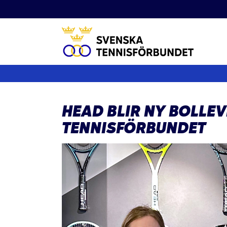
Fortsätt
till
innehållet
HEAD BLIR NY BOLLE
TENNISFÖRBUNDET