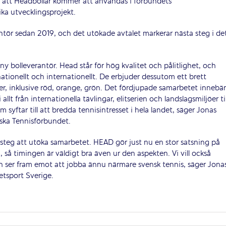
är att Headbollar kommer att användas i förbundets
ika utvecklingsprojekt.
antör sedan 2019, och det utökade avtalet markerar nästa steg i de
y bolleverantör. Head står för hög kvalitet och pålitlighet, och
ationellt och internationellt. De erbjuder dessutom ett brett
jöer, inklusive röd, orange, grön. Det fördjupade samarbetet innebär
t från internationella tävlingar, elitserien och landslagsmiljöer til
syftar till att bredda tennisintresset i hela landet, säger Jonas
ska Tennisförbundet.
t steg att utöka samarbetet. HEAD gör just nu en stor satsning på
a, så timingen är väldigt bra även ur den aspekten. Vi vill också
ch ser fram emot att jobba ännu närmare svensk tennis, säger Jona
tsport Sverige.