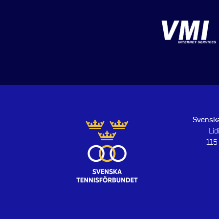
Svenska
Li
115