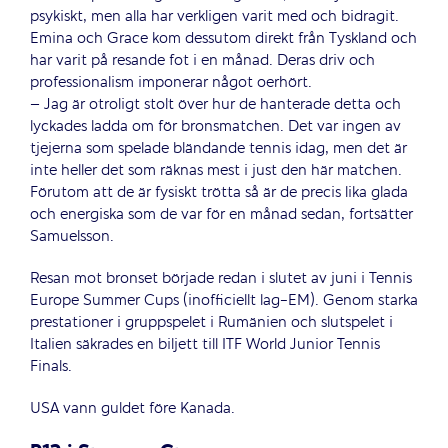
psykiskt, men alla har verkligen varit med och bidragit.
Emina och Grace kom dessutom direkt från Tyskland och
har varit på resande fot i en månad. Deras driv och
professionalism imponerar något oerhört.
– Jag är otroligt stolt över hur de hanterade detta och
lyckades ladda om för bronsmatchen. Det var ingen av
tjejerna som spelade bländande tennis idag, men det är
inte heller det som räknas mest i just den här matchen.
Förutom att de är fysiskt trötta så är de precis lika glada
och energiska som de var för en månad sedan, fortsätter
Samuelsson.
Resan mot bronset började redan i slutet av juni i Tennis
Europe Summer Cups (inofficiellt lag-EM). Genom starka
prestationer i gruppspelet i Rumänien och slutspelet i
Italien säkrades en biljett till ITF World Junior Tennis
Finals.
USA vann guldet före Kanada.