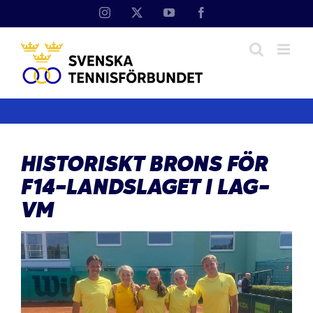
Fortsätt
Instagram
X
YouTube
Facebook
till
innehållet
HISTORISKT BRONS FÖR
F14-LANDSLAGET I LAG-
VM