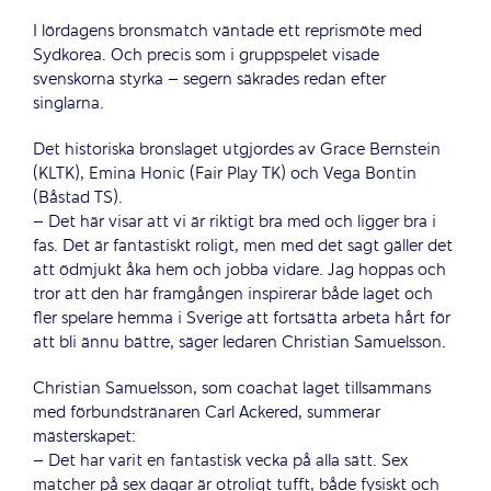
I lördagens bronsmatch väntade ett reprismöte med
Sydkorea. Och precis som i gruppspelet visade
svenskorna styrka – segern säkrades redan efter
singlarna.
Det historiska bronslaget utgjordes av Grace Bernstein
(KLTK), Emina Honic (Fair Play TK) och Vega Bontin
(Båstad TS).
– Det här visar att vi är riktigt bra med och ligger bra i
fas. Det är fantastiskt roligt, men med det sagt gäller det
att ödmjukt åka hem och jobba vidare. Jag hoppas och
tror att den här framgången inspirerar både laget och
fler spelare hemma i Sverige att fortsätta arbeta hårt för
att bli ännu bättre, säger ledaren Christian Samuelsson.
Christian Samuelsson, som coachat laget tillsammans
med förbundstränaren Carl Ackered, summerar
mästerskapet:
– Det har varit en fantastisk vecka på alla sätt. Sex
matcher på sex dagar är otroligt tufft, både fysiskt och