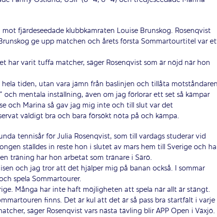
–6) mot fjärdeseedade klubbkamraten Louise Brunskog. Rosenqvist
s Brunskog ge upp matchen och årets första Sommartourtitel var et
 det har varit tuffa matcher, säger Rosenqvist som är nöjd när hon
 hela tiden, utan vara jämn från baslinjen och tillåta motståndare
t” och mentala inställning, även om jag förlorar ett set så kämpar
e och Marina så gav jag mig inte och till slut var det
servat väldigt bra och bara försökt nöta på och kämpa.
lunda tennisår för Julia Rosenqvist, som till vardags studerar vid
songen ställdes in reste hon i slutet av mars hem till Sverige och ha
egen träning har hon arbetat som tränare i Särö.
isen och jag tror att det hjälper mig på banan också. I sommar
r och spela Sommartourer.
erige. Många har inte haft möjligheten att spela när allt är stängt.
artouren finns. Det är kul att det är så pass bra startfält i varje
atcher, säger Rosenqvist vars nästa tävling blir APP Open i Växjö.