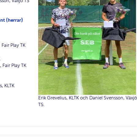
sson, Växjö TS
nt (herrar)
Fair Play TK
K
 Fair Play TK
s, KLTK
Erik Grevelius, KLTK och Daniel Svensson, Växjö
TS.