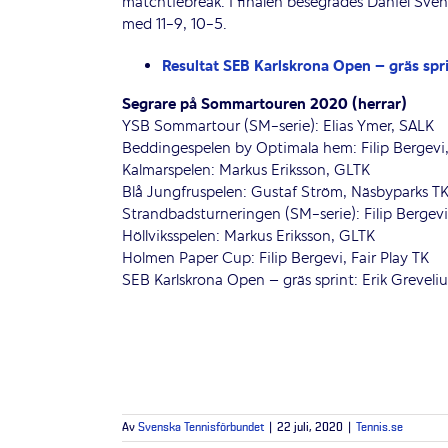
matchtiebreak. I finalen besegrades Daniel Sven
med 11-9, 10-5.
Resultat SEB Karlskrona Open – gräs spri
Segrare på Sommartouren 2020 (herrar)
YSB Sommartour (SM-serie): Elias Ymer, SALK
Beddingespelen by Optimala hem: Filip Bergevi, 
Kalmarspelen: Markus Eriksson, GLTK
Blå Jungfruspelen: Gustaf Ström, Näsbyparks T
Strandbadsturneringen (SM-serie): Filip Bergevi,
Höllviksspelen: Markus Eriksson, GLTK
Holmen Paper Cup: Filip Bergevi, Fair Play TK
SEB Karlskrona Open – gräs sprint: Erik Greveliu
Av
Svenska Tennisförbundet
|
22 juli, 2020
|
Tennis.se