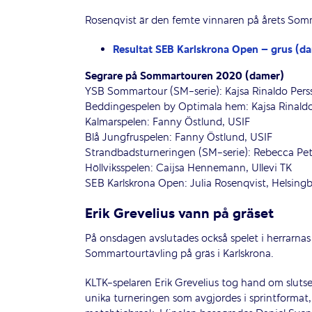
Rosenqvist är den femte vinnaren på årets Somma
Resultat SEB Karlskrona Open – grus (d
Segrare på Sommartouren 2020 (damer)
YSB Sommartour (SM-serie): Kajsa Rinaldo Perss
Beddingespelen by Optimala hem: Kajsa Rinaldo 
Kalmarspelen: Fanny Östlund, USIF
Blå Jungfruspelen: Fanny Östlund, USIF
Strandbadsturneringen (SM-serie): Rebecca Pe
Höllviksspelen: Caijsa Hennemann, Ullevi TK
SEB Karlskrona Open: Julia Rosenqvist, Helsing
Erik Grevelius vann på gräset
På onsdagen avslutades också spelet i herrarnas
Sommartourtävling på gräs i Karlskrona.
KLTK-spelaren Erik Grevelius tog hand om sluts
unika turneringen som avgjordes i sprintformat,