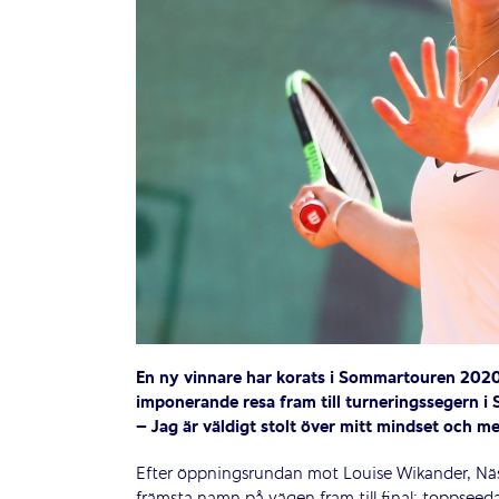
En ny vinnare har korats i Sommartouren 2020.
imponerande resa fram till turneringssegern i
– Jag är väldigt stolt över mitt mindset och me
Efter öppningsrundan mot Louise Wikander, Näsb
främsta namn på vägen fram till final: toppsee