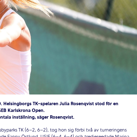
 Helsingborgs TK-spelaren Julia Rosenqvist stod för en
 SEB Karlskrona Open.
ntala inställning, säger Rosenqvist.
yparks TK (6–2, 6–2), tog hon sig förbi två av turneringens
dade Fanny Östlund, USIF (6–4, 6–4) och tredjeseedade Marina