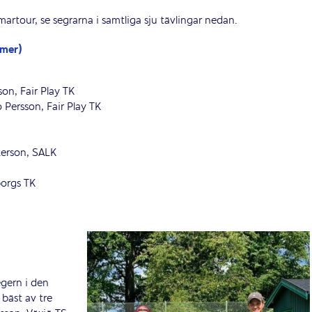
rtour, se segrarna i samtliga sju tävlingar nedan.
amer)
on, Fair Play TK
Persson, Fair Play TK
terson, SALK
borgs TK
egern i den
 bäst av tre