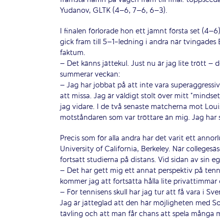
Yudanov, GLTK (4–6, 7–6, 6–3).
I finalen förlorade hon ett jämnt första set (4
gick fram till 5–1-ledning i andra när tvingade
faktum.
– Det känns jättekul. Just nu är jag lite trött –
summerar veckan:
– Jag har jobbat på att inte vara superaggressiv
att missa. Jag är väldigt stolt över mitt ”mindse
jag vidare. I de två senaste matcherna mot Louis
motståndaren som var tröttare än mig. Jag har 
Precis som för alla andra har det varit ett annor
University of California, Berkeley. När collegesä
fortsatt studierna på distans. Vid sidan av sin 
– Det har gett mig ett annat perspektiv på tenn
kommer jag att fortsätta hålla lite privattimma
– För tennisens skull har jag tur att få vara i Sv
Jag är jätteglad att den här möjligheten med Somm
tävling och att man får chans att spela många m