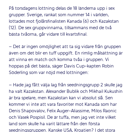
På torsdagens lottning delas de 18 länderna upp i sex
grupper. Sverige, rankat som nummer 14 i världen,
lottades mot fjolårsfinalisten Kanada (6) och Kazakstan
(12). De sex gruppvinnarna, tillsammans med de två
bästa tvåorna, går vidare till kvartsfinal.
– Det är ingen omöjlighet att ta sig vidare från gruppen
även om det blir en tuff uppgift. En rimlig målsättning är
att vinna en match och komma tvåa i gruppen. Vi
hoppas på det bästa, säger Davis Cup-kapten Robin
Söderling som var nöjd med lottningen:
– Hade jag fått välja lag från seedningsgrupp 2 skulle jag
ha valt Kazakstan. Alexander Bublik och Mikhail Kukushin
är bra spelare, men Kazakstan kan vi absolut slå. Sen
kommer vi inte att vara favoriter mot Kanada som har
Denis Shapovalov, Felix Auger-Aliassime, Milos Raonic
och Vasek Pospisil. De är tuffa, men jag vet inte vilket
land som skulle ha varit lättare från den första
seedningsgruppen. Kanske USA, Kroatien? I det stora