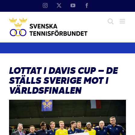
Fortsätt
Instagram
X
YouTube
Facebook
till
innehållet
LOTTAT I DAVIS CUP – DE
STÄLLS SVERIGE MOT I
VÄRLDSFINALEN