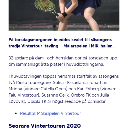
På torsdagsmorgonen inleddes kvalet till säsongens
tredje Vintertour-tävling – Mälarspelen i MIK-hallen.
32 spelare på dam- och herrsidan gör på torsdagen upp
om sammanlagt åtta platser i huvudlottningarna.
I huvudtävlingen toppas herrarnas startfält av säsongens
två första toursegrare: Solna TK-spelarna Jonathan
Mridha (vinnare Catella Open) och Karl Friberg (vinnare
Falu Vintertour). Susanne Celik, Örebro TK och Julia
Lövqvist, Upsala TK är högst seedade på damsidan.
Resultat Mälarspelen Vintertour
Segrare Vintertouren 2020