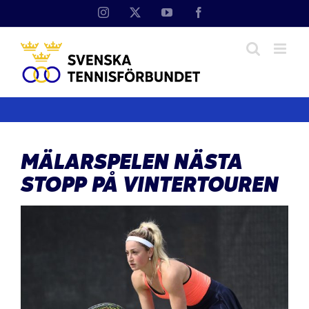
Fortsätt
Instagram
X
YouTube
Facebook
till
innehållet
MÄLARSPELEN NÄSTA
STOPP PÅ VINTERTOUREN