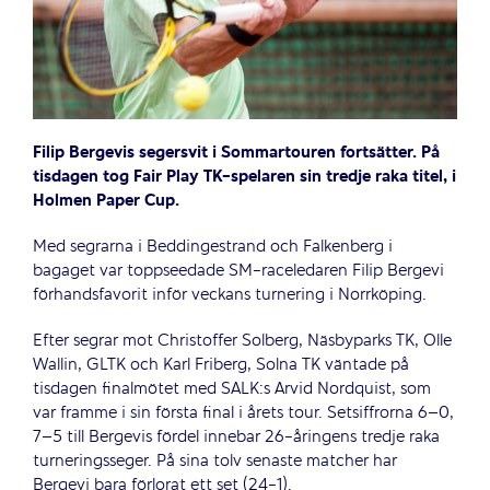
Filip Bergevis segersvit i Sommartouren fortsätter. På
tisdagen tog Fair Play TK-spelaren sin tredje raka titel, i
Holmen Paper Cup.
Med segrarna i Beddingestrand och Falkenberg i
bagaget var toppseedade SM-raceledaren Filip Bergevi
förhandsfavorit inför veckans turnering i Norrköping.
Efter segrar mot Christoffer Solberg, Näsbyparks TK, Olle
Wallin, GLTK och Karl Friberg, Solna TK väntade på
tisdagen finalmötet med SALK:s Arvid Nordquist, som
var framme i sin första final i årets tour. Setsiffrorna 6–0,
7–5 till Bergevis fördel innebar 26-åringens tredje raka
turneringsseger. På sina tolv senaste matcher har
Bergevi bara förlorat ett set (24-1).