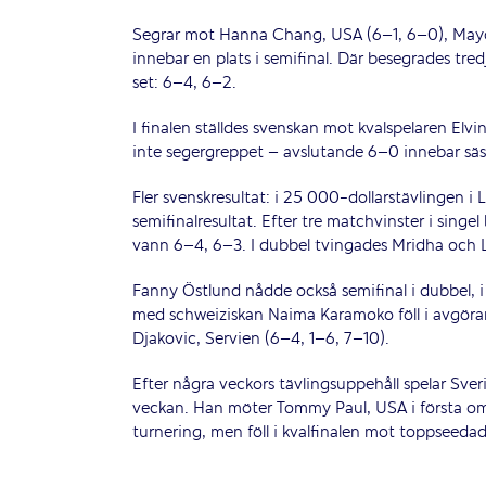
Segrar mot Hanna Chang, USA (6–1, 6–0), Mayo H
innebar en plats i semifinal. Där besegrades 
set: 6–4, 6–2.
I finalen ställdes svenskan mot kvalspelaren Elv
inte segergreppet – avslutande 6–0 innebar säso
Fler svenskresultat: i 25 000-dollarstävlingen 
semifinalresultat. Efter tre matchvinster i singel 
vann 6–4, 6–3. I dubbel tvingades Mridha och 
Fanny Östlund nådde också semifinal i dubbel, i 
med schweiziskan Naima Karamoko föll i avgör
Djakovic, Servien (6–4, 1–6, 7–10).
Efter några veckors tävlingsuppehåll spelar Sve
veckan. Han möter Tommy Paul, USA i första om
turnering, men föll i kvalfinalen mot toppseeda