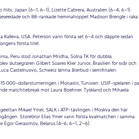
ibi, Japan (6–1, 6–1), Lizette Cabrera, Australien (6–4, 6–1)
tredjeseedade och 88-rankade hemmahoppet Madison Brengle i raka
ina Kalleva, USA. Peterson vann första set 6–4 och släppte sedan
ngens första titel.
i Lima, Peru stod Jonathan Mridha, Solna TK för dubbla
blev slutsegraren Gilbert Soares Klier Junior, Brasilien för svår och
Luca Castelnuovo, Schweiz lämna återbud i semifinalen.
15 000-dollarsturneringen i Monastir, Tunisien. USIF-spelaren i p
ande matchtiebreak mot Laura Boehner, Tyskland och Mihaela
rigeettan Mikael Ymer, SALK i ATP-tävlingen i Moskva den här
gången. Storebror Elias Ymer vann första kvalmatchen i samma
de Egor Gerasimov, Belarus (4–6, 6–1, 2–6).