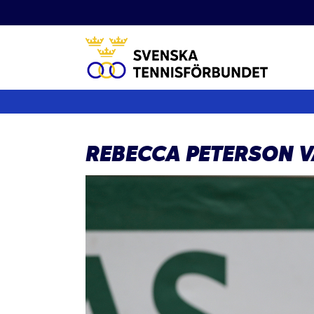
Fortsätt
till
innehållet
REBECCA PETERSON V