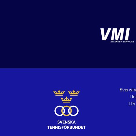
Svenska
Li
115