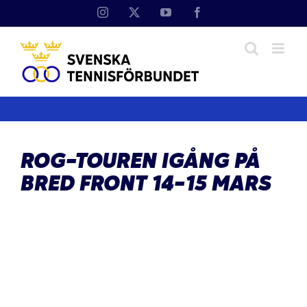
Fortsätt
Instagram
X
YouTube
Facebook
till
innehållet
ROG-TOUREN IGÅNG PÅ
BRED FRONT 14-15 MARS