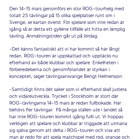
Den 14-15 mars genomförs en stor ROG-tourhelg med
totalt 25 tävlingar på 15 olika spelplatser runt om i
Sverige, se kartan överst. För spelare som inte redan är
igång så är detta ett gyllene tillfälle att hitta en lämplig
tävling. Anmälningstiden går ut på lördag.
-Det känns fantastiskt att vi har kommit så här långt
redan. ROG-touren är uppskattad och upptäcks nu
efterhand av både klubbar och spelare. Enkelheten i
förberedelserna och genomförandet är styrkan i
konceptet, säger tävlingsansvarige Bengt Helmersson.
-Samtidigt finns det saker som vi efterhand skall justera
och vidareutveckla. Trycket i Stockholm är stort där
ROG-tävlingarna 14-15 mars är redan fullbokade. Här
behövs fler tävlingar. På många ställen ute i landet så
har inte ROG-touren kommit igång fullt ut. Vi hoppas
verkligen att spelare och klubbar är triggade att utmana
sig själva genom att delta i ROG-touren och visa att
man är redo för att spela matchspel med röd, orange och