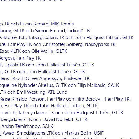
s TK och Lucas Renard, MIK Tennis
danov, GLTK och Simon Freund, Lidingö TK
iktorovitch, Tabergsdalens TK och John Hallquist Lithén, GLTK
e, Fair Play TK och Christoffer Solberg, Näsbyparks TK
ar, KLTK och Olle Wallin, GLTK
ergevi, Fair Play TK
, Upsala TK och John Hallquist Lithén, GLTK
s, GLTK och John Hallquist Lithén, GLTK
alens TK och Oliver Andersson, Enskede LTK
ueline Nylander Altelius, GLTK och Filip Malbasic, SALK
TK och Emil Westling, ATL Lund
jsa Rinaldo Persson, Fair Play och Filip Bergevi, Fair Play TK
i, Fair Play TK och John Hallquist Lithen, GLTK
rovitch, Tabergsdalens TK och John Hallquist Lithén, GLTK
abergsdalens TK och David Norfeldt, GLTK
 Arslan Temirhanov, SALK
j Awad, Smedslättens LTK och Markus Bolin, USIF