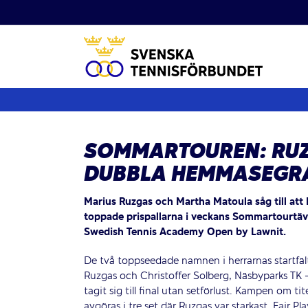
Fortsätt
till
innehållet
SOMMARTOUREN: RU
DUBBLA HEMMASEGR
Marius Ruzgas och Martha Matoula såg till att 
toppade prispallarna i veckans Sommartourtäv
Swedish Tennis Academy Open by Lawnit.
De två toppseedade namnen i herrarnas startfäl
Ruzgas och Christoffer Solberg, Näsbyparks TK
tagit sig till final utan setförlust. Kampen om ti
avgöras i tre set där Ruzgas var starkast. Fair Pl