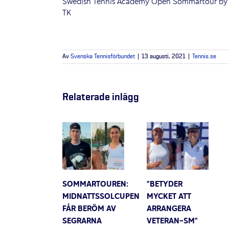
Swedish Tennis Academy Open Sommartour by Law
TK
Av
Svenska Tennisförbundet
|
13 augusti, 2021
|
Tennis.se
Relaterade inlägg
SOMMARTOUREN:
”BETYDER
MIDNATTSSOLCUPEN
MYCKET ATT
FÅR BERÖM AV
ARRANGERA
SEGRARNA
VETERAN-SM”