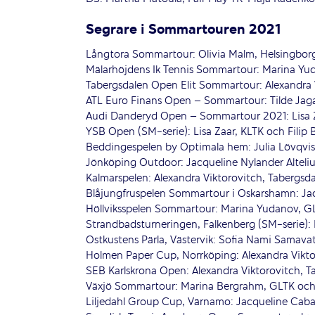
Segrare i Sommartouren 2021
Långtora Sommartour: Olivia Malm, Helsingborg
Mälarhöjdens Ik Tennis Sommartour: Marina Yu
Tabergsdalen Open Elit Sommartour: Alexandra V
ATL Euro Finans Open – Sommartour: Tilde Jagar
Audi Danderyd Open – Sommartour 2021: Lisa Za
YSB Open (SM-serie): Lisa Zaar, KLTK och Filip B
Beddingespelen by Optimala hem: Julia Lövqvist
Jönköping Outdoor: Jacqueline Nylander Alteliu
Kalmarspelen: Alexandra Viktorovitch, Tabergsd
Blåjungfruspelen Sommartour i Oskarshamn: Jacq
Höllviksspelen Sommartour: Marina Yudanov, GL
Strandbadsturneringen, Falkenberg (SM-serie): Ka
Ostkustens Pärla, Västervik: Sofia Nami Samavat
Holmen Paper Cup, Norrköping: Alexandra Vikto
SEB Karlskrona Open: Alexandra Viktorovitch, T
Växjö Sommartour: Marina Bergrahm, GLTK och
Liljedahl Group Cup, Värnamo: Jacqueline Caba