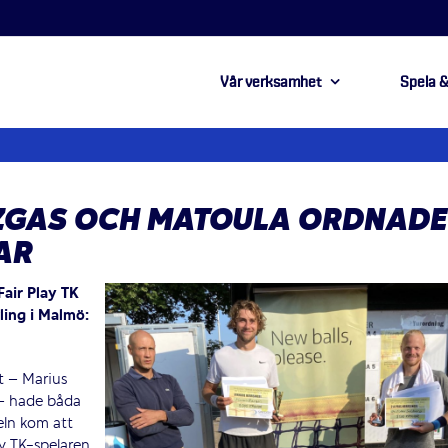
Vår verksamhet
Spela &
ZGAS OCH MATOULA ORDNADE
AR
Fair Play TK
ling i Malmö:
t – Marius
 – hade båda
teln kom att
ay TK-spelaren