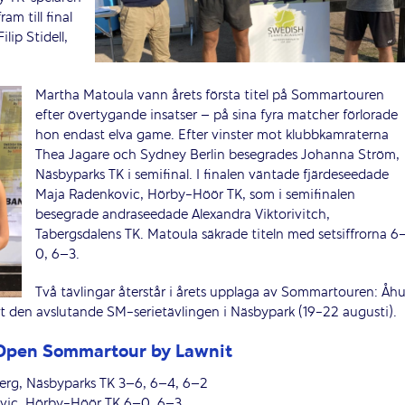
m till final
ip Stidell,
Martha Matoula vann årets första titel på Sommartouren
efter övertygande insatser – på sina fyra matcher förlorade
hon endast elva game. Efter vinster mot klubbkamraterna
Thea Jagare och Sydney Berlin besegrades Johanna Ström,
Näsbyparks TK i semifinal. I finalen väntade fjärdeseedade
Maja Radenkovic, Hörby-Höör TK, som i semifinalen
besegrade andraseedade Alexandra Viktorivitch,
Tabergsdalens TK. Matoula säkrade titeln med setsiffrorna 6
0, 6–3.
Två tävlingar återstår i årets upplaga av Sommartouren: Åh
den avslutande SM-serietävlingen i Näsbypark (19-22 augusti).
 Open Sommartour by Lawnit
lberg, Näsbyparks TK 3–6, 6–4, 6–2
ovic, Hörby-Höör TK 6–0, 6–3