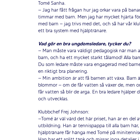
Tomé Sanha.
– Jag har fått frågan hur jag orkar vara på bana
timmar med barn. Men jag har mycket hjärta för
med barn – jag trivs med det, och så har vår kl
ett bra system med hjälptränare.
Vad gör en bra ungdomsledare, tycker du?
– Man måste vara väldigt pedagogisk när man 
barn, och ha ett mycket starkt tålamod! Alla barn
Du som ledare måste vara engagerad med barn
en riktigt bra planering.
– Min ambition är att få barnen att växa. Barn 
blommor – om de får vatten så växer de, men o
får vatten så blir de arga. En bra ledare hjälper
och utvecklas.
Klubbchef Frej Johnson:
–Tomé är väl värd det här priset, han är en del
utbildning. Han är tennispappa till alla barn här
hjälptränare får hänga med Tomé på minitennisen
Han har ett solitt tänk och missar inga detaljer i