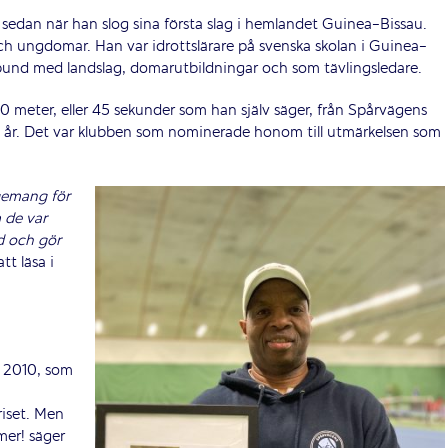
 sedan när han slog sina första slag i hemlandet Guinea-Bissau.
och ungdomar. Han var idrottslärare på svenska skolan i Guinea-
bund med landslag, domarutbildningar och som tävlingsledare.
 meter, eller 45 sekunder som han själv säger, från Spårvägens
20 år. Det var klubben som nominerade honom till utmärkelsen som
agemang för
 de var
d och gör
att läsa i
n 2010, som
riset. Men
 mer! säger