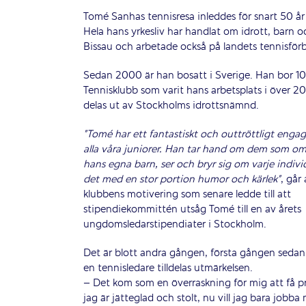
Tomé Sanhas tennisresa inleddes för snart 50 år
Hela hans yrkesliv har handlat om idrott, barn 
Bissau och arbetade också på landets tennisför
Sedan 2000 är han bosatt i Sverige. Han bor 100
Tennisklubb som varit hans arbetsplats i över 
delas ut av Stockholms idrottsnämnd.
”Tomé har ett fantastiskt och outtröttligt eng
alla våra juniorer. Han tar hand om dem som om
hans egna barn, ser och bryr sig om varje indivi
det med en stor portion humor och kärlek”
, går 
klubbens motivering som senare ledde till att
stipendiekommittén utsåg Tomé till en av årets
ungdomsledarstipendiater i Stockholm.
Det är blott andra gången, första gången seda
en tennisledare tilldelas utmärkelsen.
– Det kom som en överraskning för mig att få p
jag är jätteglad och stolt, nu vill jag bara jobba