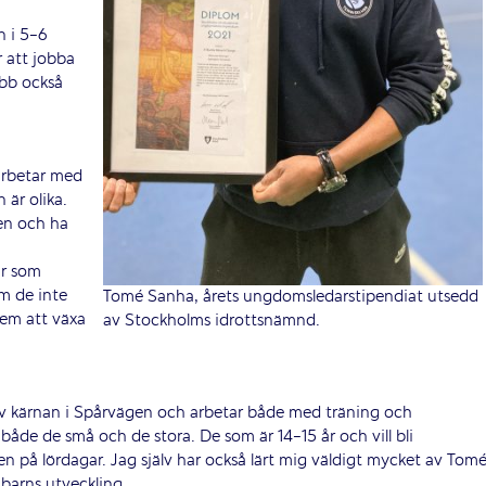
n i 5-6
 att jobba
ubb också
arbetar med
 är olika.
en och ha
är som
m de inte
Tomé Sanha, årets ungdomsledarstipendiat utsedd
 dem att växa
av Stockholms idrottsnämnd.
 av kärnan i Spårvägen och arbetar både med träning och
, både de små och de stora. De som är 14-15 år och vill bli
 på lördagar. Jag själv har också lärt mig väldigt mycket av Tomé
 barns utveckling.