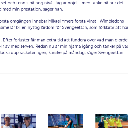
a set och tennis på hög nivå. Jag är nöjd – med tanke på hur det
öjd med min prestation, säger han.
örsta omgången innebar Mikael Ymers första vinst i Wimbledons
ime lär bli en nyttig lärdom för Sverigeettan, som förklarar att ha
 Efter förluster får man extra tid att fundera över vad man gjorde
blir av med serven. Redan nu är min hjärna igång och tänker på va
 plocka upp racketen igen, kanske på måndag, säger Sverigeettan.