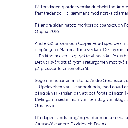
På torsdagen gjorde svenska dubbelettan Andr
framträdande – tillsammans med norska stjärnan
På andra sidan nätet: meriterade spanskduon Fe
Öppna 2016.
André Göransson och Casper Ruud spelade sin bl
omgången i Mallorca förra veckan. Det nykompo
– En lång match. Jag tyckte vi höll vårt fokus 
Det var svårt att få rytm i returgamen mot två s
på presskonferensen efteråt.
Segern innebar en milstolpe André Göransson, r
– Upplevelsen var lite annorlunda, med covid och
gång så var känslan där, att det första gången i
tävlingarna sedan man var liten. Jag var riktigt
Göransson.
I fredagens andraomgång väntar niondeseedade
Caruso/Alejandro Davidovich Fokina.