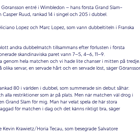
é Göransson entré i Wimbledon – hans första Grand Slam-
 Casper Ruud, rankad 14 i singel och 205 i dubbel.
liciano Lopez och Marc Lopez, som vann dubbeltiteln i Franska
ott andra dubbelmatch tillsammans efter förlusten i första
nerade skandinaviska paret vann 7–5, 4–6, 11–9.
bra genom hela matchen och vi hade lite chanser i mitten på tredje
å olika servar, en servade hårt och en servade löst, säger Göransso
ankad 80 i världen i dubbel, som summerade sin debut såhär:
 alla restriktioner som är på plats. Men när matchen väl drog i
 en Grand Slam för mig. Man har velat spela de här stora
 taggad för matchen i dag och det känns riktigt bra, säger
 Kevin Krawietz/Horia Tecau, som besegrade Salvatore