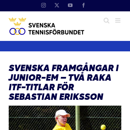
Fortsätt
Instagram
X
YouTube
Facebook
till
innehållet
SVENSKA FRAMGÅNGAR I
JUNIOR-EM – TVÅ RAKA
ITF-TITLAR FÖR
SEBASTIAN ERIKSSON