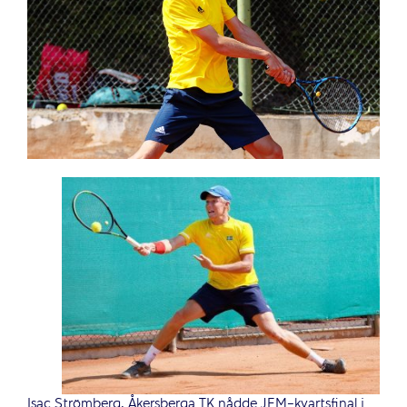
Isac Strömberg, Åkersberga TK nådde JEM-kvartsfinal i