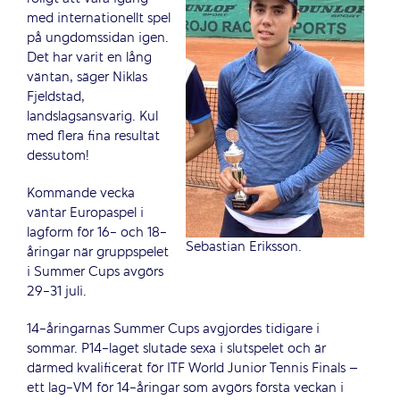
med internationellt spel
på ungdomssidan igen.
Det har varit en lång
väntan, säger Niklas
Fjeldstad,
landslagsansvarig. Kul
med flera fina resultat
dessutom!
Kommande vecka
väntar Europaspel i
lagform för 16- och 18-
Sebastian Eriksson.
åringar när gruppspelet
i Summer Cups avgörs
29-31 juli.
14-åringarnas Summer Cups avgjordes tidigare i
sommar. P14-laget slutade sexa i slutspelet och är
därmed kvalificerat för ITF World Junior Tennis Finals –
ett lag-VM för 14-åringar som avgörs första veckan i