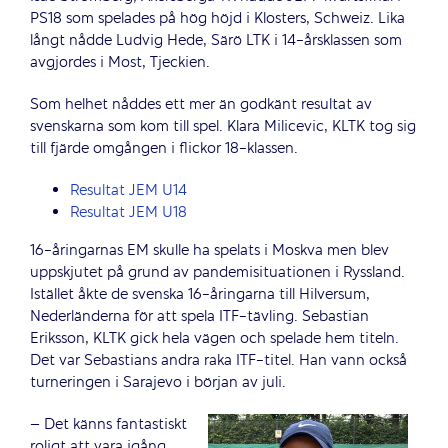
PS18 som spelades på hög höjd i Klosters, Schweiz. Lika
långt nådde Ludvig Hede, Särö LTK i 14-årsklassen som
avgjordes i Most, Tjeckien.
Som helhet nåddes ett mer än godkänt resultat av
svenskarna som kom till spel. Klara Milicevic, KLTK tog sig
till fjärde omgången i flickor 18-klassen.
Resultat JEM U14
Resultat JEM U18
16-åringarnas EM skulle ha spelats i Moskva men blev
uppskjutet på grund av pandemisituationen i Ryssland.
Istället åkte de svenska 16-åringarna till Hilversum,
Nederländerna för att spela ITF-tävling. Sebastian
Eriksson, KLTK gick hela vägen och spelade hem titeln.
Det var Sebastians andra raka ITF-titel. Han vann också
turneringen i Sarajevo i början av juli.
– Det känns fantastiskt
roligt att vara igång