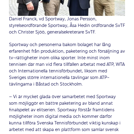
Daniel Franck, vd Sportway, Jonas Persson,
styrelseordförande Sportway, Åsa Hedin ordförande SvTF
och Christer Sjöö, generalsekreterare SvTF.
Sportway och personerna bakom bolaget har lång
erfarenhet från produktion, paketering och försäljning av
tv-rättigheter inom olika sporter. Inte minst inom
tennisen där man vid flera tillfällen arbetat med ATP, WTA
och Internationella tennisförbundet, liksom med
Sveriges större internationella tävlingar som ATP-
tävlingarna i Båstad och Stockholm.
– Vi är mycket glada över samarbetet med Sportway
som möjliggör en bättre paketering av bland annat
finalspelet av elitserien. Sportway förstår framtidens
möjligheter inom digital media och kommer därför
kunna tillföra Svenska Tennisförbundet viktig kunskap i
arbetet med att skapa en plattform som samlar svensk