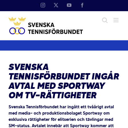
Fortsätt
Instagram
X
YouTube
Facebook
till
innehållet
SVENSKA
TENNISFÖRBUNDET INGÅR
AVTAL MED SPORTWAY
OM TV-RÄTTIGHETER
Svenska Tennisförbundet har ingått ett tvåårigt avtal
med media- och produktionsbolaget Sportway om
exklusiva rättigheter för elitserien och tävlingar med
SM-status. Avtalet innebär att Sportway kommer att