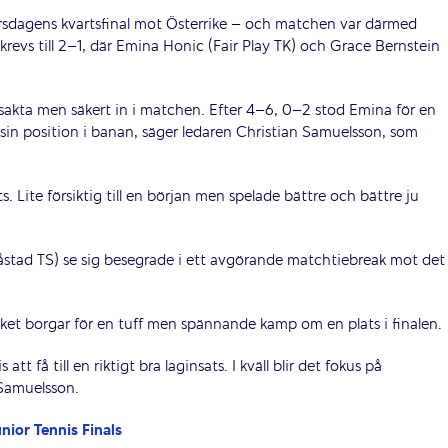
orsdagens kvartsfinal mot Österrike – och matchen var därmed
krevs till 2–1, där Emina Honic (Fair Play TK) och Grace Bernstein
 sakta men säkert in i matchen. Efter 4–6, 0–2 stod Emina för en
n sin position i banan, säger ledaren Christian Samuelsson, som
 Lite försiktig till en början men spelade bättre och bättre ju
stad TS) se sig besegrade i ett avgörande matchtiebreak mot det
vilket borgar för en tuff men spännande kamp om en plats i finalen.
tt få till en riktigt bra laginsats. I kväll blir det fokus på
 Samuelsson.
nior Tennis Finals