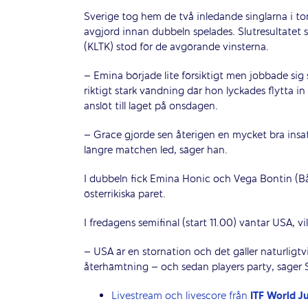
Sverige tog hem de två inledande singlarna i t
avgjord innan dubbeln spelades. Slutresultatet s
(KLTK) stod för de avgörande vinsterna.
– Emina började lite försiktigt men jobbade sig
riktigt stark vändning där hon lyckades flytta i
anslöt till laget på onsdagen.
– Grace gjorde sen återigen en mycket bra insats.
längre matchen led, säger han.
I dubbeln fick Emina Honic och Vega Bontin (Bå
österrikiska paret.
I fredagens semifinal (start 11.00) väntar USA, 
– USA är en stornation och det gäller naturligtvis a
återhämtning – och sedan players party, säger
Livestream och livescore från
ITF World Ju