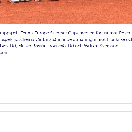
 gruppspel i Tennis Europe Summer Cups med en förlust mot Polen
ppspelsmatcherna väntar spännande utmaningar mot Frankrike oc
Ystads TK), Melker Bössfall (Västerås TK) och William Svensson
sson.