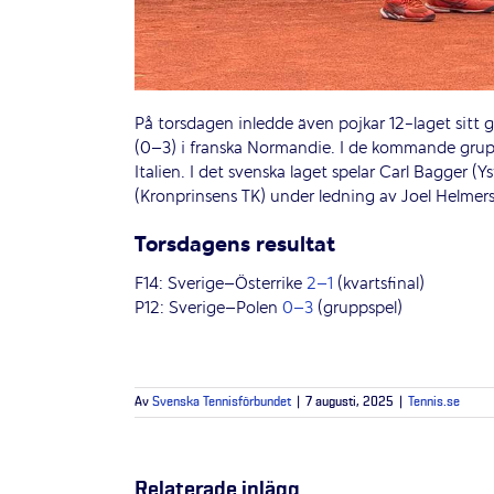
På torsdagen inledde även pojkar 12-laget sitt
(0–3) i franska Normandie. I de kommande gru
Italien. I det svenska laget spelar Carl Bagger (
(Kronprinsens TK) under ledning av Joel Helmer
Torsdagens resultat
F14: Sverige–Österrike
2–1
(kvartsfinal)
P12: Sverige–Polen
0–3
(gruppspel)
Av
Svenska Tennisförbundet
|
7 augusti, 2025
|
Tennis.se
Relaterade inlägg