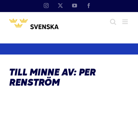
Fortsätt
Instagram
X
YouTube
Facebook
till
innehållet
TILL MINNE AV: PER
RENSTRÖM