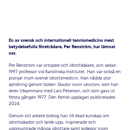
En av svensk och internationell tennismedicins mest
betydelsefulla företrädare, Per Renström, har lämnat
oss.
Per Renström var ortoped och idrottsläkare, och sedan
1997 professor vid Karolinska Institutet. Han var också en
pionjär inom svensk idrottsmedicin. Han nådde stor
spridning genom boken
Skador inom idrotten
, som han
skrev tillsammans med Lars Peterson, och som gavs ut
första gången 1977. Den femte upplagan publicerades
2024.
Genom sitt arbete bidrog han till ökad kunskap om
idrottsskador och lärde upp, inspirerade och
uppmuntrade många idrottare samt kollegor inom