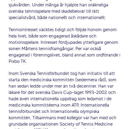
sjukvården. Under många år hjälpte han oräkneliga
svenska tennisspelare med skadebesvär till rätt
specialistvård, både nationellt och internationellt.
Tennisintresset väcktes tidigt och följde honom genom
hela livet, både som engagerad åskådare och
motionsspelare. Intresset fördjupades ytterligare genom
sonen Mårtens tennisframgångar. Per var också
engagerad i föreningslivet, bland annat som ordförande i
Pixbo TK.
Inom Svenska Tennisförbundet tog han initiativ till att
starta den medicinska kommittén (sedermera råd), som
han sedan ledde under mer än två decennier. Han var
läkare för det svenska Davis Cup-laget 1993-2002 och
hade även internationella uppdrag som ledamot i de
medicinska kommittéerna inom ATP, Internationella
tennisförbundet och Internationella olympiska
kommittén. Tillsammans med kollegor var han med och
grundade organisationen Society of Tennis Medicine