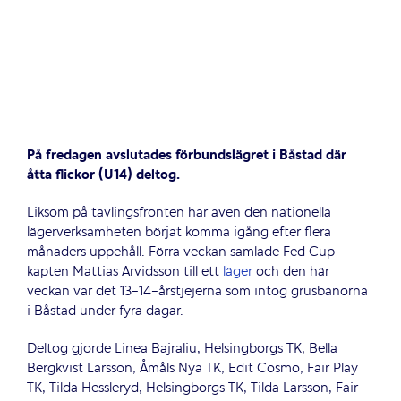
På fredagen avslutades förbundslägret i Båstad där
åtta flickor (U14) deltog.
Liksom på tävlingsfronten har även den nationella
lägerverksamheten börjat komma igång efter flera
månaders uppehåll. Förra veckan samlade Fed Cup-
kapten Mattias Arvidsson till ett
läger
och den här
veckan var det 13-14-årstjejerna som intog grusbanorna
i Båstad under fyra dagar.
Deltog gjorde Linea Bajraliu, Helsingborgs TK, Bella
Bergkvist Larsson, Åmåls Nya TK, Edit Cosmo, Fair Play
TK, Tilda Hessleryd, Helsingborgs TK, Tilda Larsson, Fair