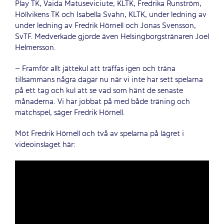
Play TK, Vaida Matuseviciute, KLTK, Fredrika Runström,
Höllvikens TK och Isabella Svahn, KLTK, under ledning av
under ledning av Fredrik Hörnell och Jonas Svensson,
SvTF. Medverkade gjorde även Helsingborgstränaren Joel
Helmersson.
– Framför allt jättekul att träffas igen och träna
tillsammans några dagar nu när vi inte har sett spelarna
på ett tag och kul att se vad som hänt de senaste
månaderna. Vi har jobbat på med både träning och
matchspel, säger Fredrik Hörnell.
Möt Fredrik Hörnell och två av spelarna på lägret i
videoinslaget här: