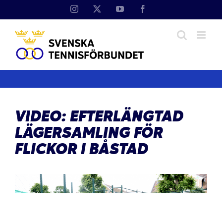
Fortsätt
Instagram
X
YouTube
Facebook
till
innehållet
VIDEO: EFTERLÄNGTAD
LÄGERSAMLING FÖR
FLICKOR I BÅSTAD