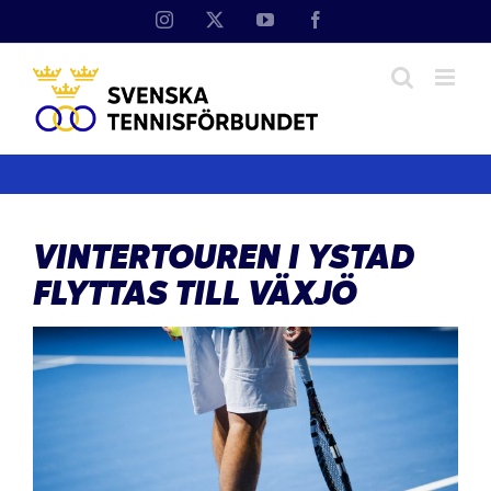
Fortsätt
Instagram
X
YouTube
Facebook
till
innehållet
VINTERTOUREN I YSTAD
FLYTTAS TILL VÄXJÖ