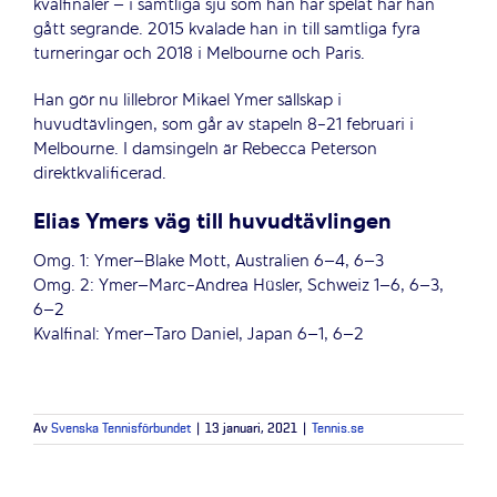
kvalfinaler – i samtliga sju som han har spelat har han
gått segrande. 2015 kvalade han in till samtliga fyra
turneringar och 2018 i Melbourne och Paris.
Han gör nu lillebror Mikael Ymer sällskap i
huvudtävlingen, som går av stapeln 8-21 februari i
Melbourne. I damsingeln är Rebecca Peterson
direktkvalificerad.
Elias Ymers väg till huvudtävlingen
Omg. 1: Ymer–Blake Mott, Australien 6–4, 6–3
Omg. 2: Ymer–Marc-Andrea Hüsler, Schweiz 1–6, 6–3,
6–2
Kvalfinal: Ymer–Taro Daniel, Japan 6–1, 6–2
Av
Svenska Tennisförbundet
|
13 januari, 2021
|
Tennis.se