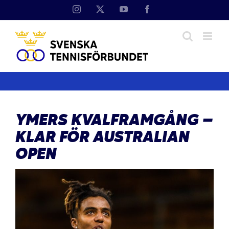
Fortsätt
Instagram
X
YouTube
Facebook
till
innehållet
YMERS KVALFRAMGÅNG –
KLAR FÖR AUSTRALIAN
OPEN