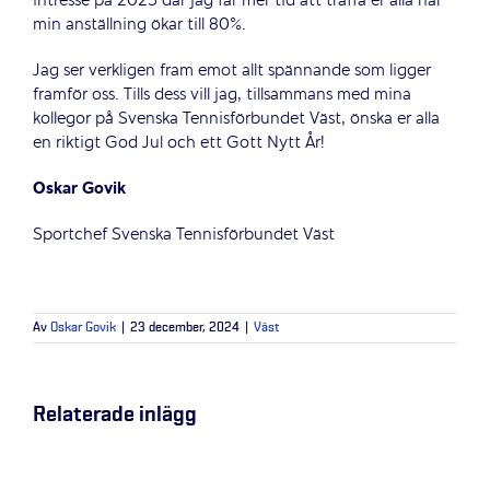
intresse på 2025 där jag får mer tid att träffa er alla när
min anställning ökar till 80%.
Jag ser verkligen fram emot allt spännande som ligger
framför oss. Tills dess vill jag, tillsammans med mina
kollegor på Svenska Tennisförbundet Väst, önska er alla
en riktigt God Jul och ett Gott Nytt År!
Oskar Govik
Sportchef Svenska Tennisförbundet Väst
Av
Oskar Govik
|
23 december, 2024
|
Väst
Relaterade inlägg