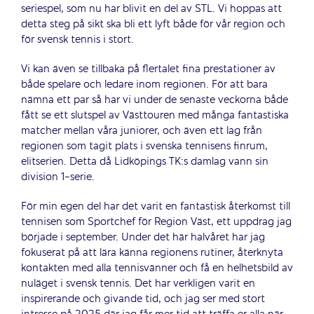
seriespel, som nu har blivit en del av STL. Vi hoppas att
detta steg på sikt ska bli ett lyft både för vår region och
för svensk tennis i stort.
Vi kan även se tillbaka på flertalet fina prestationer av
både spelare och ledare inom regionen. För att bara
nämna ett par så har vi under de senaste veckorna både
fått se ett slutspel av Västtouren med många fantastiska
matcher mellan våra juniorer, och även ett lag från
regionen som tagit plats i svenska tennisens finrum,
elitserien. Detta då Lidköpings TK:s damlag vann sin
division 1-serie.
För min egen del har det varit en fantastisk återkomst till
tennisen som Sportchef för Region Väst, ett uppdrag jag
började i september. Under det här halvåret har jag
fokuserat på att lära känna regionens rutiner, återknyta
kontakten med alla tennisvänner och få en helhetsbild av
nuläget i svensk tennis. Det har verkligen varit en
inspirerande och givande tid, och jag ser med stort