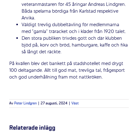
veteranmästaren för 45 åringar Andreas Lindgren.
Båda spelarna bördiga från Karlstad respektive
Arvika.
Väldigt trevlig dubbeltävling för medlemmarna
med ”gamla” träracket och i kläder från 1920 talet.
Den stora publiken trivdes gott och där klubben
bjöd på, korv och bröd, hamburgare, kaffe och fika
så långt det räckte.
På kvällen blev det bankett på stadshotellet med drygt
100 deltagande. Allt till god mat, trevliga tal, frågesport
och god underhållning fram mot nattkröken.
Av
Peter Lindgren
|
27 augusti, 2024
|
Väst
Relaterade inlägg