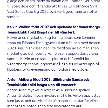
glädje och energi både på banan och utanför. Det bidrar
till spelglädje och får andra att trivas. Elin tillhörde SvTF
Väst Sofias Cup lag 2022 och var lagets främste stötte
spelare.
Kelvin Walltin född 2007 och spelande för Vänersborgs
Tennisklubb (bild längst ner till vänster):
Kelvin är en mycket duktig tennisspelare som kommer
träna på Båstads Tennisgymnasium från och med hösten
2023. Kelvin är visserligen lite tystlåten av sig men är en
mycket glad och positiv kompis som uppskattas av sina
vänner. Kelvin är en stor inspiratör och förebild för
Vänersborgs tennisungdomar då han ställer alltid upp på
klubbens olika evenemang och bidrar med glädje.
Anton Ahlberg född 2008, tillhörande Sandareds
Tennisklubb (bild längst upp till vänster):
Anton är en mycket duktig teknisk allround spelare.
Anton är skötsam och mycket snäll kille. Anton uppfattas
som juste, och rättvis både på banan som utanför vilket
innebär att Anton är en stor inspiratör för alla