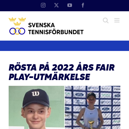
Fortsätt
Instagram
X
YouTube
Facebook
till
innehållet
RÖSTA PÅ 2022 ÅRS FAIR
PLAY-UTMÄRKELSE