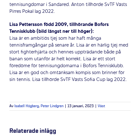
tennisungdomar i Sandared. Anton tillhörde SvTF Västs
Pirres Pokal lag 2022.
Lisa Pettersson född 2009, tillhörande Bofors
Tennisklubb (bild längst ner till höger):
Lisa är en ambitiös tjej som har haft många
tennisframgångar på senare år. Lisa är en härlig tjej med
stort fighterhjärta och hennes uppträdande både på
banan som utanför är helt korrekt. Lisa är ett stort
föredöme för tennisungdomarna i Bofors Tennisklubb.
Lisa är en god och omtänksam kompis som brinner för
sin tennis. Lisa tillhörde SvTF Västs Sofia Cup lag 2022.
Av
Isabell Högberg
,
Peter Lindgren
|
13 januari, 2023
|
Väst
Relaterade inlägg