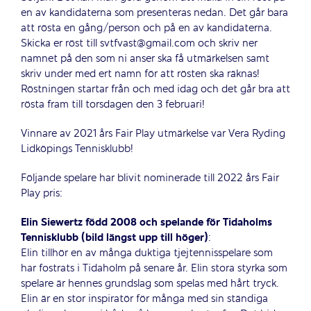
en av kandidaterna som presenteras nedan. Det går bara
att rösta en gång/person och på en av kandidaterna.
Skicka er röst till svtfvast@gmail.com och skriv ner
namnet på den som ni anser ska få utmärkelsen samt
skriv under med ert namn för att rösten ska räknas!
Röstningen startar från och med idag och det går bra att
rösta fram till torsdagen den 3 februari!
Vinnare av 2021 års Fair Play utmärkelse var Vera Ryding
Lidköpings Tennisklubb!
Följande spelare har blivit nominerade till 2022 års Fair
Play pris:
Elin Siewertz född 2008 och spelande för Tidaholms
Tennisklubb (bild längst upp till höger)
:
Elin tillhör en av många duktiga tjejtennisspelare som
har fostrats i Tidaholm på senare år. Elin stora styrka som
spelare är hennes grundslag som spelas med hårt tryck.
Elin är en stor inspiratör för många med sin ständiga