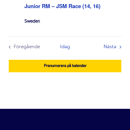
Junior RM – JSM Race (14, 16)
Sweden
Even
Föregående
Idag
Nästa
Evenemang
Prenumerera på kalender