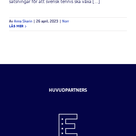
satsningar för att svensk tennis ska växa [...]
Av
Anna Skarin
|
26 april, 2023
|
Norr
LÄS MER
HUVUDPARTNERS