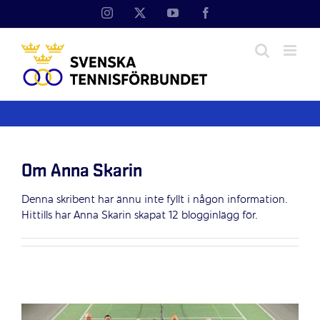
Fortsätt
Instagram
X
YouTube
Facebook
till
innehållet
Om
Anna Skarin
Denna skribent har ännu inte fyllt i någon information.
Hittills har Anna Skarin skapat 12 blogginlägg för.