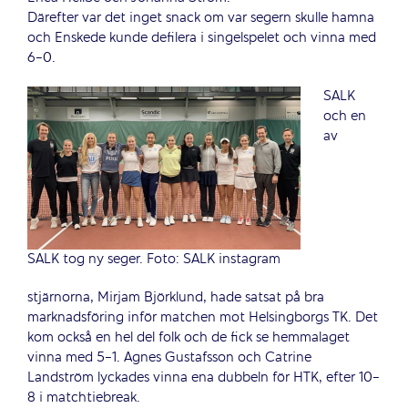
Därefter var det inget snack om var segern skulle hamna
och Enskede kunde defilera i singelspelet och vinna med
6-0.
SALK
och en
av
SALK tog ny seger. Foto: SALK instagram
stjärnorna, Mirjam Björklund, hade satsat på bra
marknadsföring inför matchen mot Helsingborgs TK. Det
kom också en hel del folk och de fick se hemmalaget
vinna med 5-1. Agnes Gustafsson och Catrine
Landström lyckades vinna ena dubbeln för HTK, efter 10-
8 i matchtiebreak.