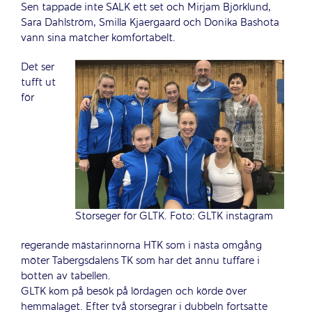
Sen tappade inte SALK ett set och Mirjam Björklund,
Sara Dahlström, Smilla Kjaergaard och Donika Bashota
vann sina matcher komfortabelt.
Det ser
tufft ut
för
Storseger för GLTK. Foto: GLTK instagram
regerande mästarinnorna HTK som i nästa omgång
möter Tabergsdalens TK som har det ännu tuffare i
botten av tabellen.
GLTK kom på besök på lördagen och körde över
hemmalaget. Efter två storsegrar i dubbeln fortsatte