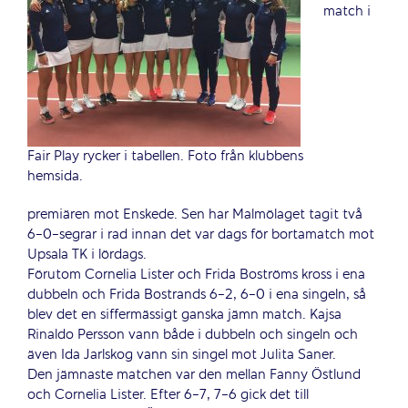
match i
Fair Play rycker i tabellen. Foto från klubbens
hemsida.
premiären mot Enskede. Sen har Malmölaget tagit två
6-0-segrar i rad innan det var dags för bortamatch mot
Upsala TK i lördags.
Förutom Cornelia Lister och Frida Boströms kross i ena
dubbeln och Frida Bostrands 6-2, 6-0 i ena singeln, så
blev det en siffermässigt ganska jämn match. Kajsa
Rinaldo Persson vann både i dubbeln och singeln och
även Ida Jarlskog vann sin singel mot Julita Saner.
Den jämnaste matchen var den mellan Fanny Östlund
och Cornelia Lister. Efter 6-7, 7-6 gick det till