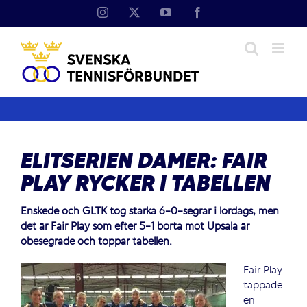
Fortsätt
Instagram
X
YouTube
Facebook
till
innehållet
ELITSERIEN DAMER: FAIR
PLAY RYCKER I TABELLEN
Enskede och GLTK tog starka 6-0-segrar i lördags, men
det är Fair Play som efter 5-1 borta mot Upsala är
obesegrade och toppar tabellen.
Fair Play
tappade
en