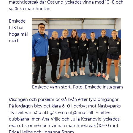
matchtiebreak där Östlund lyckades vinna med 10-8 och
spräcka matchnollan.
Enskede
LTK har
höga mål
med
Enskede vann stort. Foto: Enskede instagram
säsongen och parkerar också tvåa efter fyra omgångar.
På lördagen blev det klara 6-0 i derbyt mot Näsbyparks
TK. Det var nära att gästerna utjämnat till 1-1 efter
dubblarna, men Ana Vrljic och Julia Keranovic lyckades
reda ut stormen och vinna i matchtiebreak (10-7) mot
Erica Hellbe och Johanna Ström.