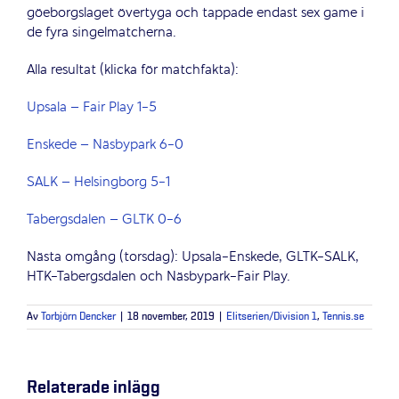
göeborgslaget övertyga och tappade endast sex game i
de fyra singelmatcherna.
Alla resultat (klicka för matchfakta):
Upsala – Fair Play 1-5
Enskede – Näsbypark 6-0
SALK – Helsingborg 5-1
Tabergsdalen – GLTK 0-6
Nästa omgång (torsdag): Upsala-Enskede, GLTK-SALK,
HTK-Tabergsdalen och Näsbypark-Fair Play.
Av
Torbjörn Dencker
|
18 november, 2019
|
Elitserien/Division 1
,
Tennis.se
Relaterade inlägg