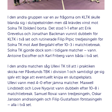
I den andra gruppen var en av frågorna om KLTK skulle
blanda sig i slutspelsstriden men då krävdes vinst mot
Solna TK (bilden) borta. Det stod 1-1 efter att Erik
Grevelius och Jonathan Backman vunnit dubbeln för
KLTK i två set och rutinerade Filip Prpic tredjesingeln för
Solna TK mot Axel Bergdahl efter 10-3 i matchtiebreak.
Solna TK gjorde dock som i tidigare matcher – vann.
Antoine Escoffier och Karl Friberg vann båda i två set.
I den andra matchen såg Ullevi TK till att i praktiken
skicka ner Påvelunds TBK i division 1 och samtidigt ge sig
själv ett läge att eventuellt knipa en slutspelsplats.
Ullevi vann med 4-0 efter jämna matcher. Maxwell
Lindstedt och Love Nyqvist vann dubbeln efter 10-8 i
matchtiebreak. Samuel Rovai vann tredjesingeln, Oskar
Jansson andrasingeln och Filip Gustafsson förstasingeln
– alla i två set.