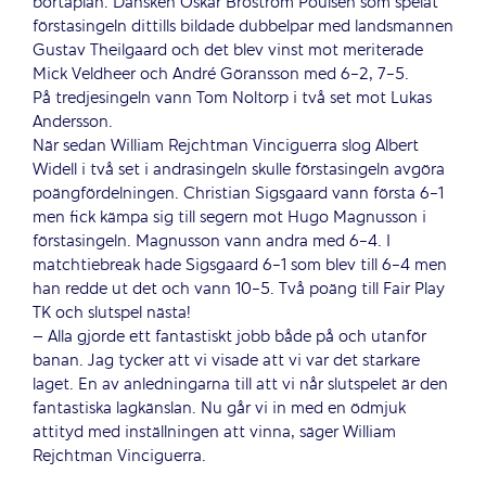
bortaplan. Dansken Oskar Broström Poulsen som spelat
förstasingeln dittills bildade dubbelpar med landsmannen
Gustav Theilgaard och det blev vinst mot meriterade
Mick Veldheer och André Göransson med 6-2, 7-5.
På tredjesingeln vann Tom Noltorp i två set mot Lukas
Andersson.
När sedan William Rejchtman Vinciguerra slog Albert
Widell i två set i andrasingeln skulle förstasingeln avgöra
poängfördelningen. Christian Sigsgaard vann första 6-1
men fick kämpa sig till segern mot Hugo Magnusson i
förstasingeln. Magnusson vann andra med 6-4. I
matchtiebreak hade Sigsgaard 6-1 som blev till 6-4 men
han redde ut det och vann 10-5. Två poäng till Fair Play
TK och slutspel nästa!
– Alla gjorde ett fantastiskt jobb både på och utanför
banan. Jag tycker att vi visade att vi var det starkare
laget. En av anledningarna till att vi når slutspelet är den
fantastiska lagkänslan. Nu går vi in med en ödmjuk
attityd med inställningen att vinna, säger William
Rejchtman Vinciguerra.