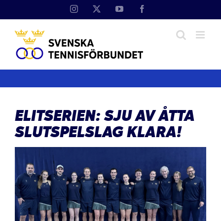
Fortsätt
Instagram
X
YouTube
Facebook
till
innehållet
ELITSERIEN: SJU AV ÅTTA
SLUTSPELSLAG KLARA!