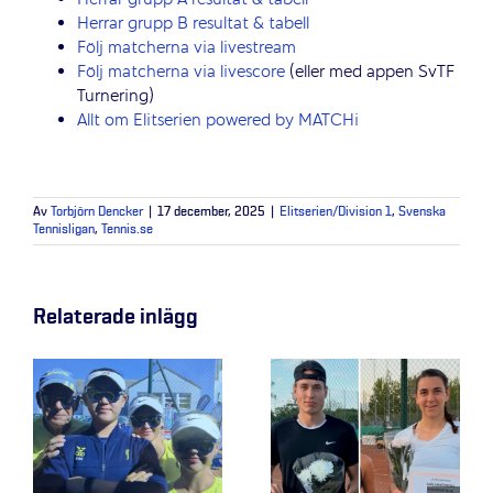
Herrar grupp A resultat & tabell
Herrar grupp B resultat & tabell
Följ matcherna via livestream
Följ matcherna via livescore
(eller med appen SvTF
Turnering)
Allt om Elitserien powered by MATCHi
Av
Torbjörn Dencker
|
17 december, 2025
|
Elitserien/Division 1
,
Svenska
Tennisligan
,
Tennis.se
Relaterade inlägg