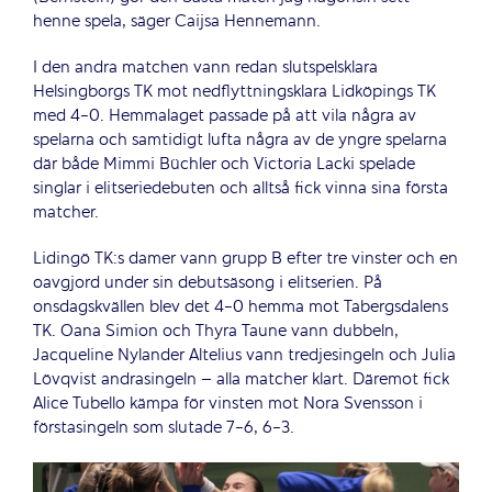
henne spela, säger Caijsa Hennemann.
I den andra matchen vann redan slutspelsklara
Helsingborgs TK mot nedflyttningsklara Lidköpings TK
med 4-0. Hemmalaget passade på att vila några av
spelarna och samtidigt lufta några av de yngre spelarna
där både Mimmi Büchler och Victoria Lacki spelade
singlar i elitseriedebuten och alltså fick vinna sina första
matcher.
Lidingö TK:s damer vann grupp B efter tre vinster och en
oavgjord under sin debutsäsong i elitserien. På
onsdagskvällen blev det 4-0 hemma mot Tabergsdalens
TK. Oana Simion och Thyra Taune vann dubbeln,
Jacqueline Nylander Altelius vann tredjesingeln och Julia
Lövqvist andrasingeln – alla matcher klart. Däremot fick
Alice Tubello kämpa för vinsten mot Nora Svensson i
förstasingeln som slutade 7-6, 6-3.