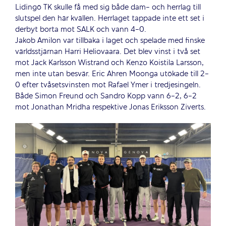
Lidingö TK skulle få med sig både dam- och herrlag till
slutspel den här kvällen. Herrlaget tappade inte ett set i
derbyt borta mot SALK och vann 4-0.
Jakob Amilon var tillbaka i laget och spelade med finske
världsstjärnan Harri Heliovaara. Det blev vinst i två set
mot Jack Karlsson Wistrand och Kenzo Koistila Larsson,
men inte utan besvär. Eric Ahren Moonga utökade till 2-
0 efter tvåsetsvinsten mot Rafael Ymer i tredjesingeln.
Både Simon Freund och Sandro Kopp vann 6-2, 6-2
mot Jonathan Mridha respektive Jonas Eriksson Ziverts.