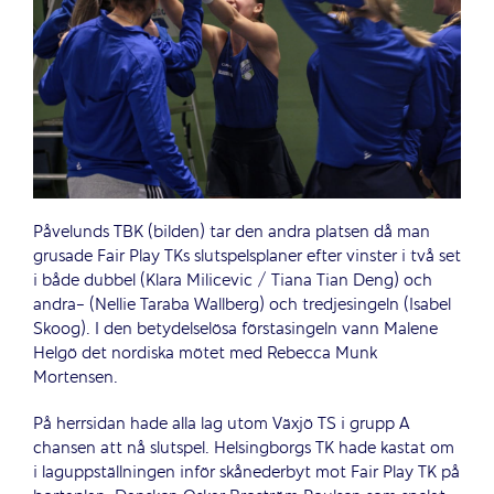
Påvelunds TBK (bilden) tar den andra platsen då man
grusade Fair Play TKs slutspelsplaner efter vinster i två set
i både dubbel (Klara Milicevic / Tiana Tian Deng) och
andra- (Nellie Taraba Wallberg) och tredjesingeln (Isabel
Skoog). I den betydelselösa förstasingeln vann Malene
Helgö det nordiska mötet med Rebecca Munk
Mortensen.
På herrsidan hade alla lag utom Växjö TS i grupp A
chansen att nå slutspel. Helsingborgs TK hade kastat om
i laguppställningen inför skånederbyt mot Fair Play TK på