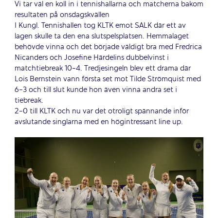
Vi tar väl en koll in i tennishallarna och matcherna bakom
resultaten på onsdagskvällen
I Kungl. Tennishallen tog KLTK emot SALK där ett av
lagen skulle ta den ena slutspelsplatsen. Hemmalaget
behövde vinna och det började väldigt bra med Fredrica
Nicanders och Josefine Härdelins dubbelvinst i
matchtiebreak 10-4. Tredjesingeln blev ett drama där
Lois Bernstein vann första set mot Tilde Strömquist med
6-3 och till slut kunde hon även vinna andra set i
tiebreak.
2-0 till KLTK och nu var det otroligt spännande inför
avslutande singlarna med en högintressant line up.