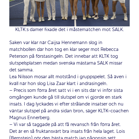
KLTK:s damer fixade det i måstematchen mot SALK.
Saken var klar när Caijsa Hennemann slog in
matchbollen där hon tog en klar seger mot Rebecca
Peterson på förstasingeln. Det innebar att KLTK tog
slutspelsplatsen medan svenska mästarna SALK missar
det samma.
Lea Nilsson mosar allt motstånd i gruppspelet. Så även i
kväll när hon slog Lisa Zaar klart i andrasingeln.
– Precis som förra året satt vi i en sits där vi inför sista
omgången kunde gå till slutspel om vi gjorde en stark
insats. I dag lyckades vi efter strålande insatser och nu
väntar slutspel på andra sidan bron, säger KLTK-coachen
Magnus Ennerberg.
– Vi var så taggade på att få revansch från förra året.
Det är en så fruktansvärt bra insats från hela laget. Lois
(Bernstein) gör den bästa match jag någonsin sett