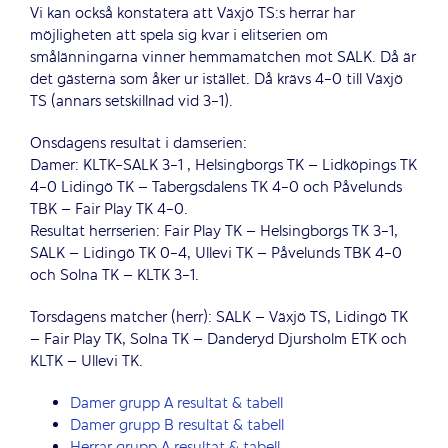
Vi kan också konstatera att Växjö TS:s herrar har
möjligheten att spela sig kvar i elitserien om
smålänningarna vinner hemmamatchen mot SALK. Då är
det gästerna som åker ur istället. Då krävs 4-0 till Växjö
TS (annars setskillnad vid 3-1).
Onsdagens resultat i damserien:
Damer: KLTK-SALK 3-1 , Helsingborgs TK – Lidköpings TK
4-0 Lidingö TK – Tabergsdalens TK 4-0 och Påvelunds
TBK – Fair Play TK 4-0.
Resultat herrserien: Fair Play TK – Helsingborgs TK 3-1,
SALK – Lidingö TK 0-4, Ullevi TK – Påvelunds TBK 4-0
och Solna TK – KLTK 3-1.
Torsdagens matcher (herr): SALK – Växjö TS, Lidingö TK
– Fair Play TK, Solna TK – Danderyd Djursholm ETK och
KLTK – Ullevi TK.
Damer grupp A resultat & tabell
Damer grupp B resultat & tabell