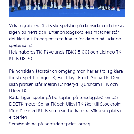
Vi kan gratulera årets slutspelslag på damsidan och tre av
lagen på herrsidan. Efter onsdagskvällens matcher står
det klart att fredagens semifinaler för damer på Lidingö
spelas så här:
Helsingborgs TK-Påvelunds TBK (15.00) och Lidingö TK-
KLTK (18:30).
På herrsidan återstår en omgång men här är tre lag klara
för slutspel: Lidingö TK, Fair Play TK och Solna TK. Den
sista platsen står mellan Danderyd Djursholm ETK och
Ullevi TK.
Båda lagen spelar på bortaplan på torsdagskvällen där
DDETK möter Solna TK och Ullevi TK åker till Stockholm
för möte med KLTK som i sin tur kan ska säkra sin plats i
elitserien.
Semifinalerna på herrsidan spelas lördag.