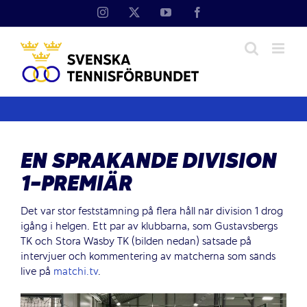
Fortsätt
Instagram
X
YouTube
Facebook
till
innehållet
EN SPRAKANDE DIVISION
1-PREMIÄR
Det var stor feststämning på flera håll när division 1 drog
igång i helgen. Ett par av klubbarna, som Gustavsbergs
TK och Stora Wäsby TK (bilden nedan) satsade på
intervjuer och kommentering av matcherna som sänds
live på
matchi.tv
.