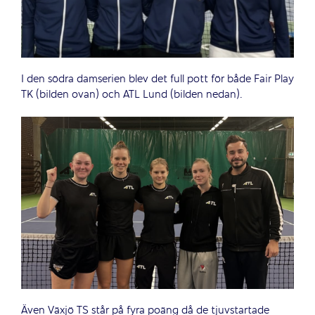
I den södra damserien blev det full pott för både Fair Play
TK (bilden ovan) och ATL Lund (bilden nedan).
Även Växjö TS står på fyra poäng då de tjuvstartade