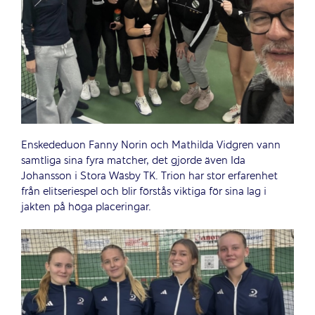
Enskededuon Fanny Norin och Mathilda Vidgren vann
samtliga sina fyra matcher, det gjorde även Ida
Johansson i Stora Wäsby TK. Trion har stor erfarenhet
från elitseriespel och blir förstås viktiga för sina lag i
jakten på höga placeringar.