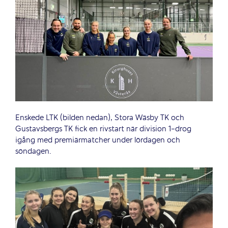
Enskede LTK (bilden nedan), Stora Wäsby TK och
Gustavsbergs TK fick en rivstart när division 1-drog
igång med premiärmatcher under lördagen och
söndagen.