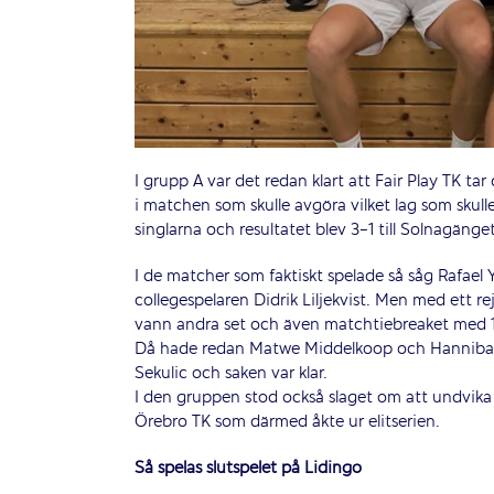
I grupp A var det redan klart att Fair Play TK 
i matchen som skulle avgöra vilket lag som skull
singlarna och resultatet blev 3-1 till Solnagäng
I de matcher som faktiskt spelade så såg Rafael
collegespelaren Didrik Liljekvist. Men med ett rej
vann andra set och även matchtiebreaket med 
Då hade redan Matwe Middelkoop och Hannibal 
Sekulic och saken var klar.
I den gruppen stod också slaget om att undvik
Örebro TK som därmed åkte ur elitserien.
Så spelas slutspelet på Lidingö