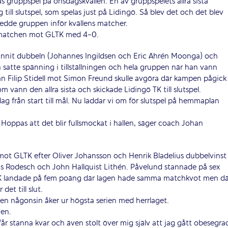
s gruppspel på onsdagskvällen. En av gruppspelets allra sista
 till slutspel, som spelas just på Lidingö. Så blev det och det blev
dde gruppen inför kvällens matcher.
amatchen mot GLTK med 4-0.
unnit dubbeln (Johannes Ingildsen och Eric Ahrén Moonga) och
satte spänning i tillställningen och hela gruppen när han vann
n Filip Stidell mot Simon Freund skulle avgöra där kampen pågick
 vann den allra sista och skickade Lidingö TK till slutspel.
dag från start till mål. Nu laddar vi om för slutspel på hemmaplan
Hoppas att det blir fullsmockat i hallen, säger coach Johan
ot GLTK efter Oliver Johansson och Henrik Bladelius dubbelvinst
s Rodesch och John Hallquist Lithén. Påvelund stannade på sex
K landade på fem poäng där lagen hade samma matchkvot men dä
det till slut.
gen någonsin åker ur högsta serien med herrlaget.
ien.
i får stanna kvar och även stolt över mig själv att jag gått obesegra