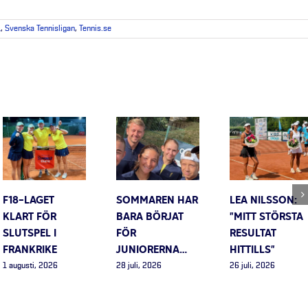
1
,
Svenska Tennisligan
,
Tennis.se
F18-LAGET
SOMMAREN HAR
LEA NILSSON:
KLART FÖR
BARA BÖRJAT
”MITT STÖRSTA
SLUTSPEL I
FÖR
RESULTAT
FRANKRIKE
JUNIORERNA…
HITTILLS”
1 augusti, 2026
28 juli, 2026
26 juli, 2026