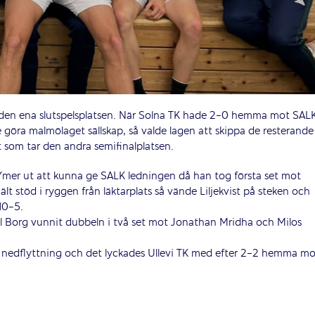
tar den ena slutspelsplatsen. När Solna TK hade 2-0 hemma mot SAL
e göra malmölaget sällskap, så valde lagen att skippa de resterande
et som tar den andra semifinalplatsen.
 Ymer ut att kunna ge SALK ledningen då han tog första set mot
ält stöd i ryggen från läktarplats så vände Liljekvist på steken och
10-5.
Borg vunnit dubbeln i två set mot Jonathan Mridha och Milos
a nedflyttning och det lyckades Ullevi TK med efter 2-2 hemma mo