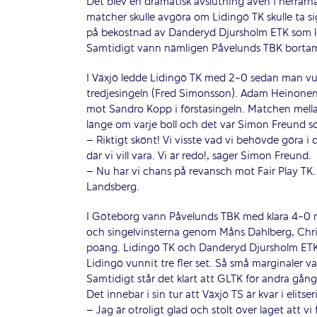
Det blev en dramatisk avslutning även i herrarna
matcher skulle avgöra om Lidingö TK skulle ta sig
på bekostnad av Danderyd Djursholm ETK som le
Samtidigt vann nämligen Påvelunds TBK bort
I Växjö ledde Lidingö TK med 2-0 sedan man v
tredjesingeln (Fred Simonsson). Adam Heinonen 
mot Sandro Kopp i förstasingeln. Matchen mella
länge om varje boll och det var Simon Freund som
– Riktigt skönt! Vi visste vad vi behövde göra i 
där vi vill vara. Vi är redo!, säger Simon Freund.
– Nu har vi chans på revansch mot Fair Play TK. 
Landsberg.
I Göteborg vann Påvelunds TBK med klara 4-0 m
och singelvinsterna genom Måns Dahlberg, Chri
poäng. Lidingö TK och Danderyd Djursholm ET
Lidingö vunnit tre fler set. Så små marginaler var 
Samtidigt står det klart att GLTK för andra gån
Det innebar i sin tur att Växjö TS är kvar i elitser
– Jag är otroligt glad och stolt över laget att v