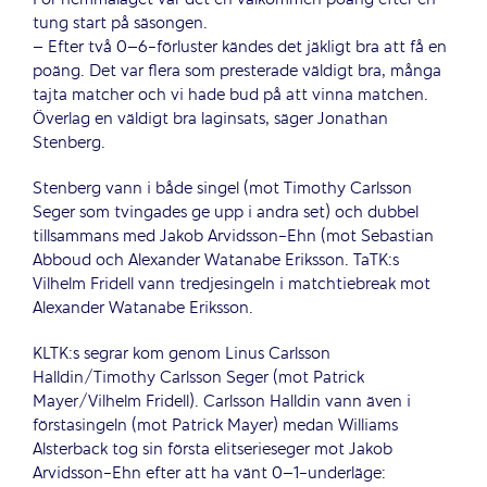
tung start på säsongen.
– Efter två 0–6-förluster kändes det jäkligt bra att få en
poäng. Det var flera som presterade väldigt bra, många
tajta matcher och vi hade bud på att vinna matchen.
Överlag en väldigt bra laginsats, säger Jonathan
Stenberg.
Stenberg vann i både singel (mot Timothy Carlsson
Seger som tvingades ge upp i andra set) och dubbel
tillsammans med Jakob Arvidsson-Ehn (mot Sebastian
Abboud och Alexander Watanabe Eriksson. TaTK:s
Vilhelm Fridell vann tredjesingeln i matchtiebreak mot
Alexander Watanabe Eriksson.
KLTK:s segrar kom genom Linus Carlsson
Halldin/Timothy Carlsson Seger (mot Patrick
Mayer/Vilhelm Fridell). Carlsson Halldin vann även i
förstasingeln (mot Patrick Mayer) medan Williams
Alsterback tog sin första elitserieseger mot Jakob
Arvidsson-Ehn efter att ha vänt 0–1-underläge: