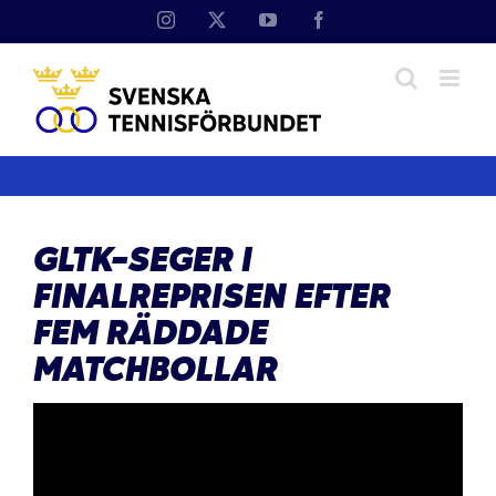
Fortsätt
Instagram
X
YouTube
Facebook
till
innehållet
GLTK-SEGER I
FINALREPRISEN EFTER
FEM RÄDDADE
MATCHBOLLAR