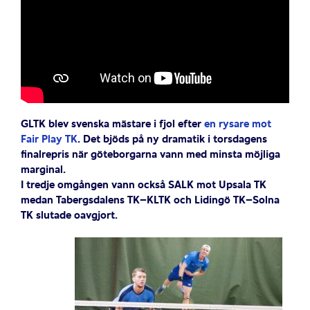
GLTK blev svenska mästare i fjol efter
en rysare mot
Fair Play TK
. Det bjöds på ny dramatik i torsdagens
finalrepris när göteborgarna vann med minsta möjliga
marginal.
I tredje omgången vann också SALK mot Upsala TK
medan Tabergsdalens TK–KLTK och Lidingö TK–Solna
TK slutade oavgjort.