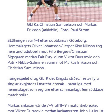
GLTK:s Christian Samuelsson och Markus
Eriksson (arkivbild). Foto: Paul Ström
Ställningen var 1–1 efter dubblarna i Göteborg.
Hemmalagets Oliver Johansson/Jesper Klöv Nilsson tog
hem andradubbeln mot Filip Bergevi/Christian
Sigsgaard medan Fair Play-duon Viktor Durasovic och
Patrik Niklas-Salminen vann mot Markus Eriksson och
Christian Samuelsson.
I singelspelet drog GLTK det längsta strået. Tre av fyra
singlar avgjordes i matchtiebreak – samtliga med
hemmalaget som segrare efter sammanlagt fem räddade
matchbollar.
Markus Eriksson vände 7–9 till 11–9 i matchtiebreaket
mot Viktor Durasovic medan lagkamraten John Hallquist