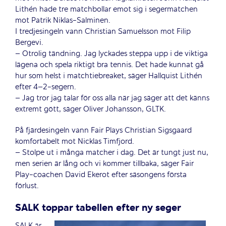
Lithén hade tre matchbollar emot sig i segermatchen
mot Patrik Niklas-Salminen.
I tredjesingeln vann Christian Samuelsson mot Filip
Bergevi.
– Otrolig tändning. Jag lyckades steppa upp i de viktiga
lägena och spela riktigt bra tennis. Det hade kunnat gå
hur som helst i matchtiebreaket, säger Hallquist Lithén
efter 4–2-segern.
– Jag tror jag talar för oss alla när jag säger att det känns
extremt gött, säger Oliver Johansson, GLTK.
På fjärdesingeln vann Fair Plays Christian Sigsgaard
komfortabelt mot Nicklas Timfjord.
– Stolpe ut i många matcher i dag. Det är tungt just nu,
men serien är lång och vi kommer tillbaka, säger Fair
Play-coachen David Ekerot efter säsongens första
förlust.
SALK toppar tabellen efter ny seger
SALK är