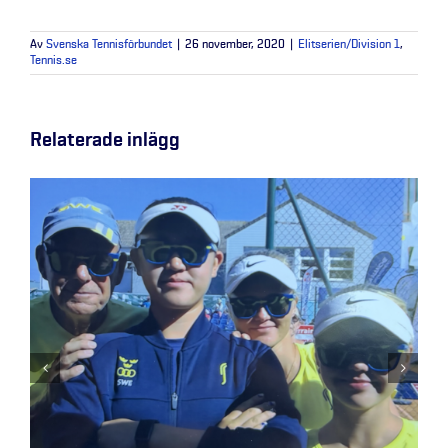
Av
Svenska Tennisförbundet
|
26 november, 2020
|
Elitserien/Division 1
,
Tennis.se
Relaterade inlägg