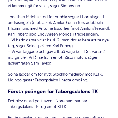
på hemmaplan. Nu har vi fyra återstående matcher och
vi kommer gå för vinst, säger Simonsson.
Jonathan Mridha stod för dubbla segrar i bortalaget. I
andrasingeln (mot Jakob Amilon) och i förstadubbeln
tillsammans med Antoine Escoffier (mot Amilon/Freund).
Karl Friberg slog Eric Ahreen Monga i tredjesingeln.
– Vi hade gärna velat ha 4-2, men det är bara att ta nya
tag, säger Solnaspelaren Karl Friberg.
– Vi var taggade och gav allt på varje boll. Det var små
marginaler. Vi får se fram emot nästa match, säger
lagkamraten Sam Taylor.
Solna laddar om för nytt Stockholmsderby mot KLTK.
Lidingö gästar Tabergsdalen i nästa omgång.
Första poängen för Tabergsdalens TK
Det blev delad pott även i Norrahammar när
Tabergsdalens TK tog emot KLTK.
För hemmalaget var det en välkommen poäng efter en