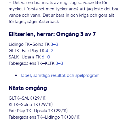
– Det var en bra insats av mig. Jag slarvade lite för
mycket i första set men tycker ändå att jag löste det bra,
vände och vann. Det är bara in och kriga och göra allt
för laget, säger Alsterback.
Elitserien, herrar: Omgång 3 av 7
Lidingö TK–Solna TK
3–3
GLTK–Fair Play TK
4–2
SALK–Upsala TK
6–0
Tabergsdalens TK–KLTK
3–3
Tabell, samtliga resultat och spelprogram
Nästa omgång
GLTK–SALK (29/11)
KLTK–Solna TK (29/11)
Fair Play TK–Upsala TK (29/11)
Tabergsdalens TK–Lidingö TK (30/11)