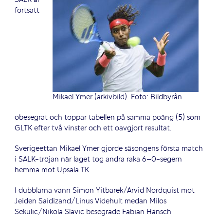
fortsatt
Mikael Ymer (arkivbild). Foto: Bildbyrån
obesegrat och toppar tabellen på samma poäng (5) som
GLTK efter två vinster och ett oavgjort resultat.
Sverigeettan Mikael Ymer gjorde säsongens första match
i SALK-tröjan när laget tog andra raka 6–0-segern
hemma mot Upsala TK.
I dubblarna vann Simon Yitbarek/Arvid Nordquist mot
Jeiden Saidizand/Linus Videhult medan Milos
Sekulic/Nikola Slavic besegrade Fabian Hänsch