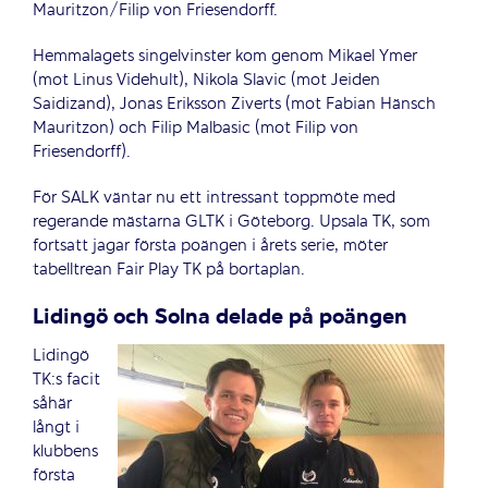
Mauritzon/Filip von Friesendorff.
Hemmalagets singelvinster kom genom Mikael Ymer
(mot Linus Videhult), Nikola Slavic (mot Jeiden
Saidizand), Jonas Eriksson Ziverts (mot Fabian Hänsch
Mauritzon) och Filip Malbasic (mot Filip von
Friesendorff).
För SALK väntar nu ett intressant toppmöte med
regerande mästarna GLTK i Göteborg. Upsala TK, som
fortsatt jagar första poängen i årets serie, möter
tabelltrean Fair Play TK på bortaplan.
Lidingö och Solna delade på poängen
Lidingö
TK:s facit
såhär
långt i
klubbens
första