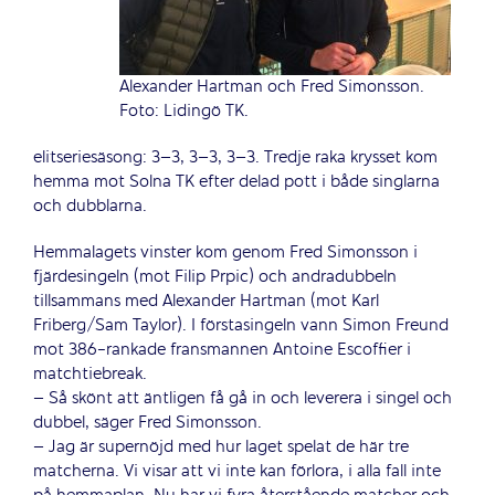
Alexander Hartman och Fred Simonsson.
Foto: Lidingö TK.
elitseriesäsong: 3–3, 3–3, 3–3. Tredje raka krysset kom
hemma mot Solna TK efter delad pott i både singlarna
och dubblarna.
Hemmalagets vinster kom genom Fred Simonsson i
fjärdesingeln (mot Filip Prpic) och andradubbeln
tillsammans med Alexander Hartman (mot Karl
Friberg/Sam Taylor). I förstasingeln vann Simon Freund
mot 386-rankade fransmannen Antoine Escoffier i
matchtiebreak.
– Så skönt att äntligen få gå in och leverera i singel och
dubbel, säger Fred Simonsson.
– Jag är supernöjd med hur laget spelat de här tre
matcherna. Vi visar att vi inte kan förlora, i alla fall inte