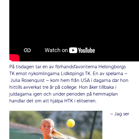
På tisdagen tar en av förhandsfavoriterna Helsingborgs
TK emot nykomlingarna Lidköpings TK.
En av spelarna –
Julia Rosenquist – kom hem från USA i dagarna där hon
hittills avverkat tre år på college. Hon åker tillbaka i
juldagarna igen och under perioden på hemmaplan
handlar det om att hjälpa HTK i elitserien.
– Jag ser