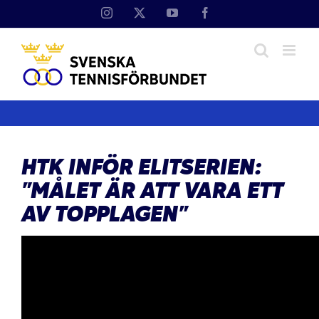
Fortsätt
Instagram
X
YouTube
Facebook
till
innehållet
HTK INFÖR ELITSERIEN:
”MÅLET ÄR ATT VARA ETT
AV TOPPLAGEN”