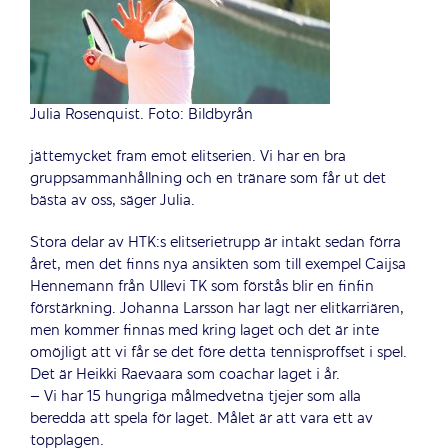
Julia Rosenquist. Foto: Bildbyrån
jättemycket fram emot elitserien. Vi har en bra
gruppsammanhållning och
en tränare som får ut det
bästa av oss, säger Julia.
Stora delar av HTK:s elitserietrupp är intakt sedan förra
året, men det finns nya ansikten som till exempel Caijsa
Hennemann från Ullevi TK som förstås blir en finfin
förstärkning. Johanna Larsson har lagt ner elitkarriären,
men kommer finnas med kring laget och det är inte
omöjligt att vi får se det före detta tennisproffset i spel.
Det är Heikki Raevaara som coachar laget i år.
– Vi har 15 hungriga målmedvetna tjejer som alla
beredda att spela för laget. Målet är att vara ett av
topplagen.