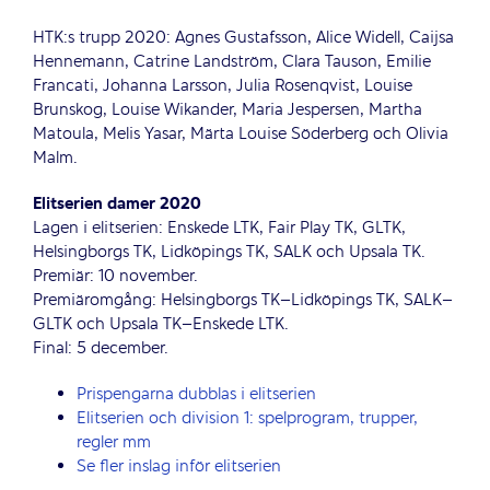
HTK:s trupp 2020: Agnes Gustafsson, Alice Widell, Caijsa
Hennemann, Catrine Landström, Clara Tauson, Emilie
Francati, Johanna Larsson, Julia Rosenqvist, Louise
Brunskog, Louise Wikander, Maria Jespersen, Martha
Matoula, Melis Yasar, Märta Louise Söderberg och Olivia
Malm.
Elitserien damer 2020
Lagen i elitserien: Enskede LTK, Fair Play TK, GLTK,
Helsingborgs TK, Lidköpings TK, SALK och Upsala TK.
Premiär: 10 november.
Premiäromgång: Helsingborgs TK–Lidköpings TK, SALK–
GLTK och Upsala TK–Enskede LTK.
Final: 5 december.
Prispengarna dubblas i elitserien
Elitserien och division 1: spelprogram, trupper,
regler mm
Se fler inslag inför elitserien