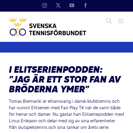
Fortsätt
Instagram
X
YouTube
Facebook
till
innehållet
I ELITSERIENPODDEN:
”JAG ÄR ETT STOR FAN AV
BRÖDERNA YMER”
Tomas Biernacki är elitansvarig i dansk klubbtennis och
har vunnit Elitserien med Fair Play TK när de vann både
för herrar och damer. Nu gästar han Elitseriepodden med
Linus Eriksson och delar med sig av sina erfarenheter
från slutspelstennis och sina tankar om årets serie.