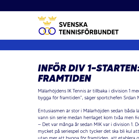
Fortsätt
till
innehållet
INFÖR DIV 1-STARTE
FRAMTIDEN
Mälarhöjdens IK Tennis är tillbaka i division 1 m
bygga för framtiden”, säger sportchefen Srdan
Entusiasmen är stor i Mälarhöjden sedan båda l
vann sin serie medan herrlaget kom tvåa men fick
– Det var många år sedan MIK var i division 1. De
mycket på seriespel och tycker det ska bli kul at
utan mer att bygga för framtiden, att etablera 