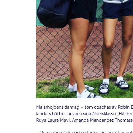
Mälarhöjdens damlag – som coachas av Robin Bra
landets bättre spelare i sina åldersklasser. Här 
Rüya Laura Mavi, Amanda Mendendez Thomasso
– Vi har inga äldre och erfarna spelare, utan det 