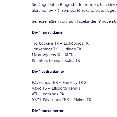
36-årige Robin Brage står för rutinen, han blev s
åldrarna 15-17 år som ska försöka ta plats i laget.
Seriepremiären i division 1 spelas den 9 novemb
Div 1 norra damer
Trollbäckens TK – Lidköpings TK
Jönköpings TK – Lidingö TK
Mälarhöjdens IK – KLTK
Kramfors Tennis – Solna TK
Div 1 södra damer
Påvelunds TBK – Fair Play TK 2
Växjö TS – Elfsborgs Tennis
ATL – Vetlanda RK
10/11: Påvelunds TBK – Malmö TK
Div 1 norra herrar