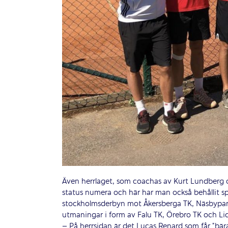
Även herrlaget, som coachas av Kurt Lundberg o
status numera och här har man också behållit sp
stockholmsderbyn mot Åkersberga TK, Näsbypark
utmaningar i form av Falu TK, Örebro TK och Li
– På herrsidan är det Lucas Renard som får ”bära