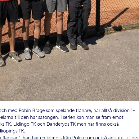
ch med Robin Brage som spelande tränare, har alltså division 1-
elarna till den här säsongen. I serien kan man se fram emot
s TK, Lidingö TK och Danderyds TK men här finns också
dköpings TK.
 flaggan”, han har en kompis från Polen som också anslutit till oss