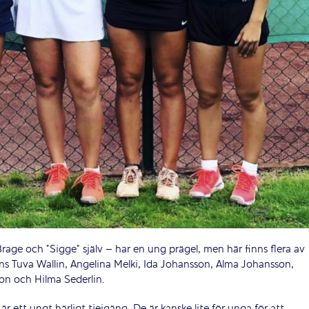
ge och ”Sigge” själv – har en ung prägel, men här finns flera av
finns Tuva Wallin, Angelina Melki, Ida Johansson, Alma Johansson,
n och Hilma Sederlin.
är ett ungt härligt tjejgäng. De är kanske lite för unga för att