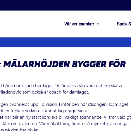
Vår verksamhet
Spela &
N: MÄLARHÖJDEN BYGGER FÖR
ed både dam- och herrlaget. ”Vi är där vi ska vara och nu ska vi
 Mladenovic som också är coach för damlaget.
agen avancerat upp i division 1 inför den här säsongen. Damlaget
 en friplats sedan ett annat lag dragit sig ur.
t här blir en ny start som ska bli väldigt spännande. Vi tror väldigt
t slåss om platserna. Vår målsättning är inte så mycket placeringar
oss på den här nivån.