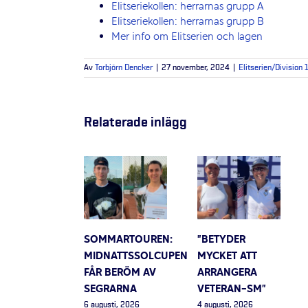
Elitseriekollen: herrarnas grupp A
Elitseriekollen: herrarnas grupp B
Mer info om Elitserien och lagen
Av
Torbjörn Dencker
|
27 november, 2024
|
Elitserien/Division 
Relaterade inlägg
SOMMARTOUREN:
”BETYDER
MIDNATTSSOLCUPEN
MYCKET ATT
FÅR BERÖM AV
ARRANGERA
SEGRARNA
VETERAN-SM”
6 augusti, 2026
4 augusti, 2026