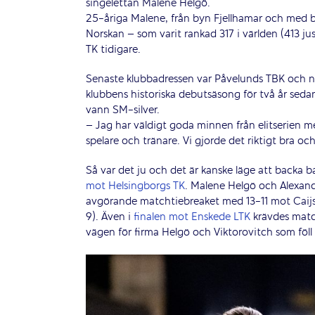
singelettan Malene Helgö.
25-åriga Malene, från byn Fjellhamar och med b
Norskan – som varit rankad 317 i världen (413 jus
TK tidigare.
Senaste klubbadressen var Påvelunds TBK och nu
klubbens historiska debutsäsong för två år sedan
vann SM-silver.
– Jag har väldigt goda minnen från elitserien 
spelare och tränare. Vi gjorde det riktigt bra o
Så var det ju och det är kanske läge att backa 
mot Helsingborgs TK
. Malene Helgö och Alexan
avgörande matchtiebreaket med 13-11 mot Caij
9). Även i
finalen mot Enskede LTK
krävdes match
vägen för firma Helgö och Viktorovitch som föl