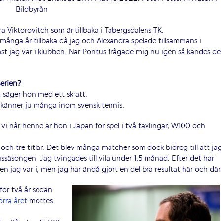
Bildbyrån
 Viktorovitch som är tillbaka i Tabergsdalens TK.
ånga år tillbaka då jag och Alexandra spelade tillsammans i
ast jag var i klubben. När Pontus frågade mig nu igen så kändes de
serien?
e, säger hon med ett skratt.
känner ju många inom svensk tennis.
r vi når henne är hon i Japan för spel i två tävlingar, W100 och
och tre titlar. Det blev många matcher som dock bidrog till att ja
ssäsongen. Jag tvingades till vila under 1,5 månad. Efter det har
ormen jag var i, men jag har ändå gjort en del bra resultat här och där
för två år sedan
örra året
möttes