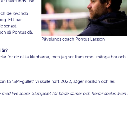
 tar Påvelunds TBK
 och de lovanda
oog. Ett par
e senast.
 och så Pontus då.
Påvelunds coach Pontus Larsson
i år?
 spelar för de olika klubbarna, men jag ser fram emot många bra och
i kan ta ”SM-gullet” vi skulle haft 2022, säger norskan och ler.
 med live score. Slutspelet för både damer och herrar spelas även 