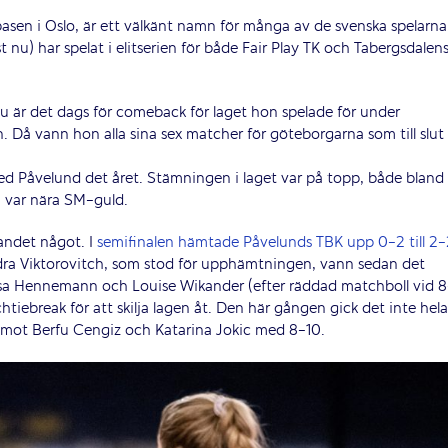
asen i Oslo, är ett välkänt namn för många av de svenska spelarna
t nu) har spelat i elitserien för både Fair Play TK och Tabergsdalen
 är det dags för comeback för laget hon spelade för under
. Då vann hon alla sina sex matcher för göteborgarna som till slut
med Påvelund det året. Stämningen i laget var på topp, både bland
ch var nära SM-guld.
bandet något. I
semifinalen hämtade Påvelunds TBK upp 0-2 till 2-
dra Viktorovitch, som stod för upphämtningen, vann sedan det
sa Hennemann och Louise Wikander (efter räddad matchboll vid 8
tiebreak för att skilja lagen åt. Den här gången gick det inte hela
l mot Berfu Cengiz och Katarina Jokic med 8-10.