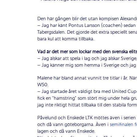
Den här gången blir det utan kompisen Alexandra
– Jag har känt Pontus Larsson (coachen) sedan m
Tabergsdalen. Det gjorde det extra speciellt sen
bara kul att komma tillbaka.
Vad är det mer som lockar med den svenska elit
– Jag älskar att spela i lag och jag älskar Sverig
– Jag känner mig som hemma i Sverige och jag 
Malene har bland annat vunnit tre titlar i år. Nä
W50.
– Jag startade året väldigt bra med United Cup 
fick en ”hamstring” som stört mig under hela gru
jag inte riktigt hittat tillbaka till den stabila f
Påvelund och Enskede LTK möttes även i serien 
och då vann göteborgarna. Även i
semifinalen f
lagen och då vann Enskede.