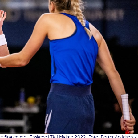
r finalen mot Enskede LTK i Malmö 2022. Foto: Petter Arvidson /