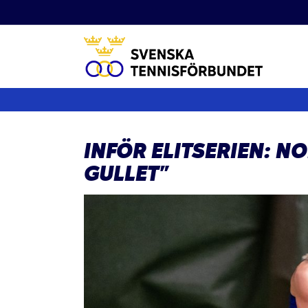
Fortsätt
till
innehållet
INFÖR ELITSERIEN: N
GULLET”