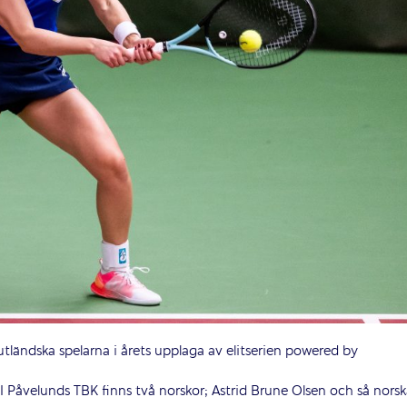
utländska spelarna i årets upplaga av elitserien powered by
 I Påvelunds TBK finns två norskor; Astrid Brune Olsen och så nors