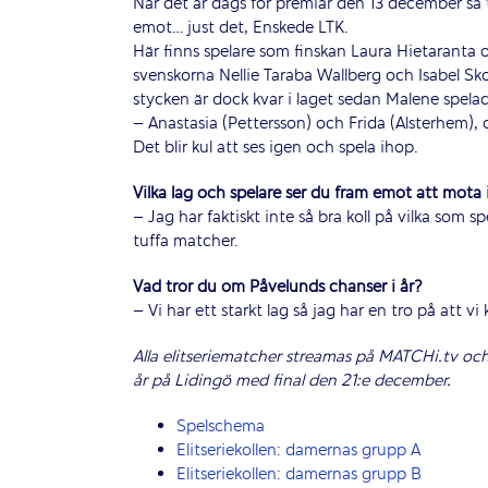
När det är dags för premiär den 13 december så
emot… just det, Enskede LTK.
Här finns spelare som finskan Laura Hietaranta
svenskorna Nellie Taraba Wallberg och Isabel Sk
stycken är dock kvar i laget sedan Malene spelad
– Anastasia (Pettersson) och Frida (Alsterhem),
Det blir kul att ses igen och spela ihop.
Vilka lag och spelare ser du fram emot att möta 
– Jag har faktiskt inte så bra koll på vilka som
tuffa matcher.
Vad tror du om Påvelunds chanser i år?
– Vi har ett starkt lag så jag har en tro på att v
Alla elitseriematcher streamas på MATCHi.tv och
år på Lidingö med final den 21:e december.
Spelschema
Elitseriekollen: damernas grupp A
Elitseriekollen: damernas grupp B