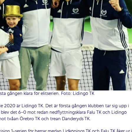
rsta gången klara för elitserien. Foto: Lidingö TK
rie 2020 är Lidingö TK. Det är första gången klubben tar sig upp i
 blev det 6-0 mot redan nedflyttningsklara Falu TK och Lidingö
ot tvåan Örebro TK och trean Danderyds TK.
ision 1-serien för herrar medan Lidköpings TK och Falu TK åker ur 