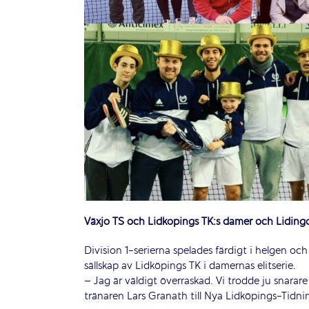
Växjö TS och Lidköpings TK:s damer och Lidingö 
Division 1-serierna spelades färdigt i helgen och 
sällskap av Lidköpings TK i damernas elitserie.
– Jag är väldigt överraskad. Vi trodde ju snarar
tränaren Lars Granath till Nya Lidköpings-Tidni