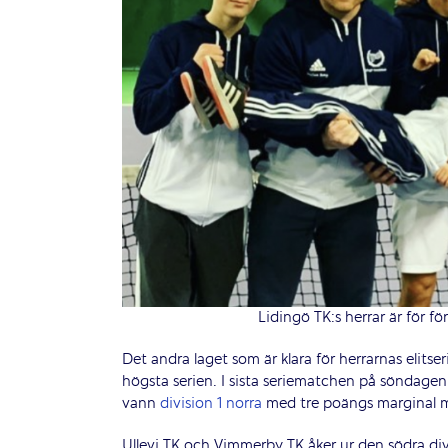
Lidingö TK:s herrar är för fö
Det andra laget som är klara för herrarnas elitse
högsta serien. I sista seriematchen på söndagen
vann
division 1 norra
med tre poängs marginal m
Ullevi TK och Vimmerby TK åker ur den södra div