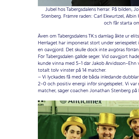
Jubel hos Tabergsdalens herrar. På bilden; 
Stenberg. Främre raden: Carl Ekwurtzel, Albin 
och får starta om
Även om Tabergsdalens TK:s damlag åkte ur elits
Herrlaget har imponerat stort under seriespelet 
en oavgjord. Det skulle dock inte avgöras förrä
För Tabergsdalen gällde seger. Vid oavgjort had
kunde vinna med 5-1 där Jakob Arvidsson-Ehn va
totalt tolv vinster på 14 matcher.
– Vi lyckades få med de båda inledande dubblar
2-0 och positiv energi inför singelspelet. Vi va
matcher, säger coachen Jonathan Stenberg på 