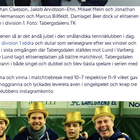
Johan Claesson, Jakob Arvidsson-Ehn, Mikael Melin och Jonathan
Hermansson och Marcus Billfeldt. Damlaget åker dock ur elitserien
 i division 1. Foto: Tabergsdalens TK
erien så är det ändå jubel i den småländska tennisklubben i dag.
i
division 1 södra
och slutar som seriesegrare efter sex vinster och
n i sista omgången där Tabergsdalen ställdes mot Lund i Varberg.
e Lund tagit elitserieplatsen på bättre matchkvot. Tabergsdalen
nn i både singel och dubbel och blev bästa spelare i serien med
na och vinna i matchtiebreak med 10-7 respektive 11-9 vilket gav
r noggranna och lyckades leverera även i singelspelet och knep tre
klubbens instagramkonto.