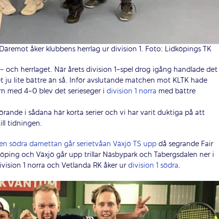
. Däremot åker klubbens herrlag ur division 1. Foto: Lidköpings TK
 och herrlaget. När årets division 1-spel drog igång handlade det
t ju lite bättre än så. Inför avslutande matchen mot KLTK hade
ern med 4-0 blev det serieseger i
division 1 norra
med bättre
rande i sådana här korta serier och vi har varit duktiga på att
ll tidningen.
en södra damettan går serietvåan Växjö TS upp
då segrande Fair
dköping och Växjö går upp trillar Näsbypark och Tabergsdalen ner i
ivision 1 norra och Vetlanda RK åker ur
division 1 södra
.