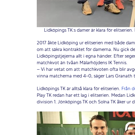
Lidköpings TK:s damer är klara för elitserien
2017 åkte Lidköping ur elitserien med både dam-
om att säkra kontraktet för damerna. Nu gick de
Lidköpingstjejerna allt i egna händer. Efter seg
matchkvot än tvåan Mälarhöjdens IK Tennis.
– Vi har vetat om att matchkvoten ofta blir avgö
vinna matcherna med 4-0, säger Lars Granath ti
Lidköpings TK är alltså klara för elitserien.
Från d
Play TK redan har ett lag i elitserien. Medan Li
division 1. Jönköpings TK och Solna TK åker ur d