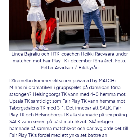
Linea Bajraliu och HTK-coachen Heikki Raevaara under
matchen mot Fair Play TK i december förra året. Foto:
Petter Arvidson / Bildbyrån
Däremellan kommer elitserien powered by MATCHi.
Minns ni dramatiken i gruppspelet på damsidan förra
säsongen? Helsingborgs TK vann med 4-0 hemma mot
Upsala TK samtidigt som Fair Play TK vann hemma mot
Tabergsdalens TK med 3-1. Det innebar att SALK, Fair
Play TK och Helsingborgs TK alla stannade på sex poäng.
SALK vann serien på bäst matchkvot. Skånelagen
hamnade på samma matchkvot och där avgjorde det till
Fair Play TK:s fördel med ett ynka set bättre än