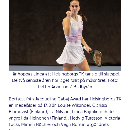
I år hoppas Linea att Helsingborgs TK tar sig till slutspel.
De två senaste åren har laget fallit på målsnöret. Foto:
Petter Arvidson / Bildbyrån
Bortsett från Jacqueline Cabaj Awad har Helsingborgs TK
en medelålder på 17,3 år. Louise Wikander, Clarissa
Blomqvist (Finland), Isa Nilsson, Linea Bajraliu och de
yngre Iida Heinonen (Finland), Hedvig Turesson, Victoria
Lacki, Mimmi Büchler och Vega Bontin utgör årets