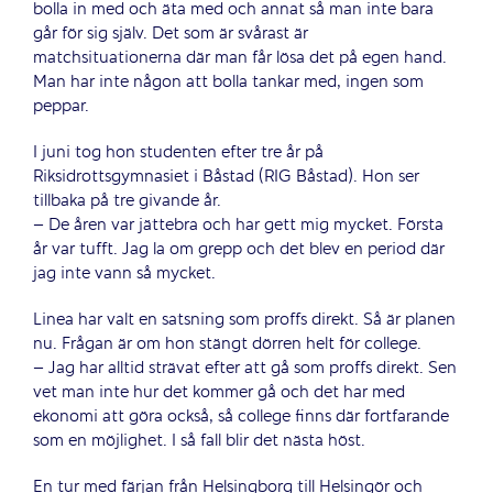
bolla in med och äta med och annat så man inte bara
går för sig själv. Det som är svårast är
matchsituationerna där man får lösa det på egen hand.
Man har inte någon att bolla tankar med, ingen som
peppar.
I juni tog hon studenten efter tre år på
Riksidrottsgymnasiet i Båstad (RIG Båstad). Hon ser
tillbaka på tre givande år.
– De åren var jättebra och har gett mig mycket. Första
år var tufft. Jag la om grepp och det blev en period där
jag inte vann så mycket.
Linea har valt en satsning som proffs direkt. Så är planen
nu. Frågan är om hon stängt dörren helt för college.
– Jag har alltid strävat efter att gå som proffs direkt. Sen
vet man inte hur det kommer gå och det har med
ekonomi att göra också, så college finns där fortfarande
som en möjlighet. I så fall blir det nästa höst.
En tur med färjan från Helsingborg till Helsingör och