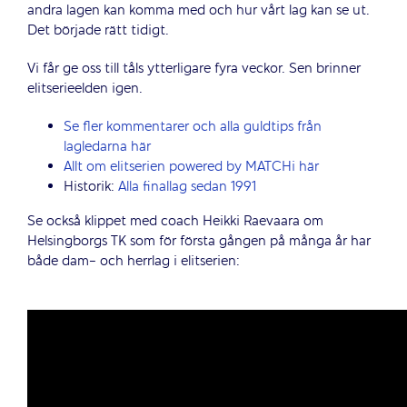
andra lagen kan komma med och hur vårt lag kan se ut.
Det började rätt tidigt.
Vi får ge oss till tåls ytterligare fyra veckor. Sen brinner
elitserieelden igen.
Se fler kommentarer och alla guldtips från
lagledarna här
Allt om elitserien powered by MATCHi här
Historik:
Alla finallag sedan 1991
Se också klippet med coach Heikki Raevaara om
Helsingborgs TK som för första gången på många år har
både dam- och herrlag i elitserien: