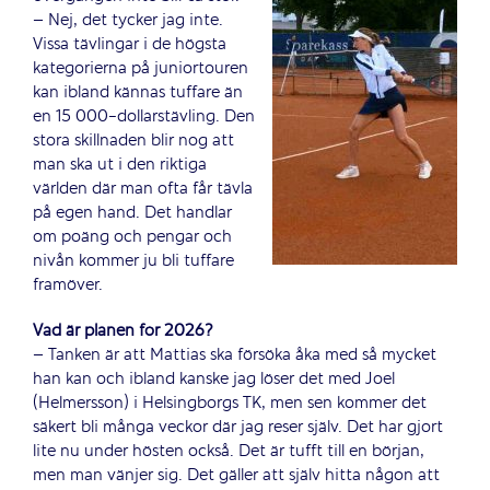
– Nej, det tycker jag inte.
Vissa tävlingar i de högsta
kategorierna på juniortouren
kan ibland kännas tuffare än
en 15 000-dollarstävling. Den
stora skillnaden blir nog att
man ska ut i den riktiga
världen där man ofta får tävla
på egen hand. Det handlar
om poäng och pengar och
nivån kommer ju bli tuffare
framöver.
Vad är planen för 2026?
– Tanken är att Mattias ska försöka åka med så mycket
han kan och ibland kanske jag löser det med Joel
(Helmersson) i Helsingborgs TK, men sen kommer det
säkert bli många veckor där jag reser själv. Det har gjort
lite nu under hösten också. Det är tufft till en början,
men man vänjer sig. Det gäller att själv hitta någon att