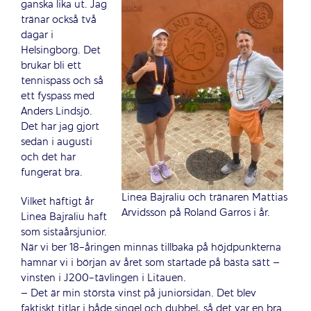
ganska lika ut. Jag
tränar också två
dagar i
Helsingborg. Det
brukar bli ett
tennispass och så
ett fyspass med
Anders Lindsjö.
Det har jag gjort
sedan i augusti
och det har
fungerat bra.
Linea Bajraliu och tränaren Mattias
Vilket häftigt år
Arvidsson på Roland Garros i år.
Linea Bajraliu haft
som sistaårsjunior.
När vi ber 18-åringen minnas tillbaka på höjdpunkterna
hamnar vi i början av året som startade på bästa sätt –
vinsten i J200-tävlingen i Litauen.
– Det är min största vinst på juniorsidan. Det blev
faktiskt titlar i både singel och dubbel, så det var en bra