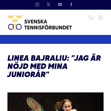
Fortsätt
Instagram
X
YouTube
Facebook
till
innehållet
LINEA BAJRALIU: ”JAG ÄR
NÖJD MED MINA
JUNIORÅR”