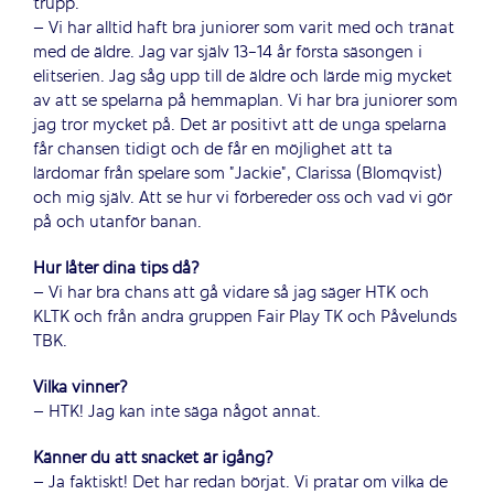
trupp.
– Vi har alltid haft bra juniorer som varit med och tränat
med de äldre. Jag var själv 13-14 år första säsongen i
elitserien. Jag såg upp till de äldre och lärde mig mycket
av att se spelarna på hemmaplan. Vi har bra juniorer som
jag tror mycket på. Det är positivt att de unga spelarna
får chansen tidigt och de får en möjlighet att ta
lärdomar från spelare som ”Jackie”, Clarissa (Blomqvist)
och mig själv. Att se hur vi förbereder oss och vad vi gör
på och utanför banan.
Hur låter dina tips då?
– Vi har bra chans att gå vidare så jag säger HTK och
KLTK och från andra gruppen Fair Play TK och Påvelunds
TBK.
Vilka vinner?
– HTK! Jag kan inte säga något annat.
Känner du att snacket är igång?
– Ja faktiskt! Det har redan börjat. Vi pratar om vilka de