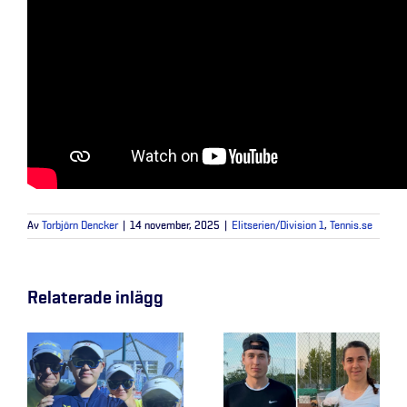
Av
Torbjörn Dencker
|
14 november, 2025
|
Elitserien/Division 1
,
Tennis.se
Relaterade inlägg