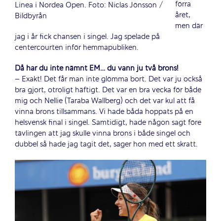
förra
Linea i Nordea Open. Foto: Niclas Jönsson /
året,
Bildbyrån
men där
jag i år fick chansen i singel. Jag spelade på
centercourten inför hemmapubliken.
Då har du inte nämnt EM… du vann ju två brons!
– Exakt! Det får man inte glömma bort. Det var ju också
bra gjort, otroligt häftigt. Det var en bra vecka för både
mig och Nellie (Taraba Wallberg) och det var kul att få
vinna brons tillsammans. Vi hade båda hoppats på en
helsvensk final i singel. Samtidigt, hade någon sagt före
tävlingen att jag skulle vinna brons i både singel och
dubbel så hade jag tagit det, säger hon med ett skratt.