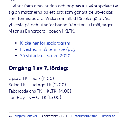
LTK.
– Vi ser fram emot serien och hoppas att våra spelare tar
sig an matcherna på ett sätt som gör att de utvecklas
som tennisspelare. Vi ska som alltid försöka göra våra
yttersta på och utanför banan från start till mål, säger
Magnus Ennerberg, coach i KLTK.
Klicka här för spelprogram
Livestream på tennis.se/play
Så slutade elitserien 2020
Omgång 1 av 7, lördag:
Upsala TK – Salk (11.00)
Solna TK – Lidingö TK (13.00)
Tabergsdalens TK – KLTK (14.00)
Fair Play TK – GLTK (15.00)
Av
Torbjörn Dencker
|
3 december, 2021
|
Elitserien/Division 1
,
Tennis.se