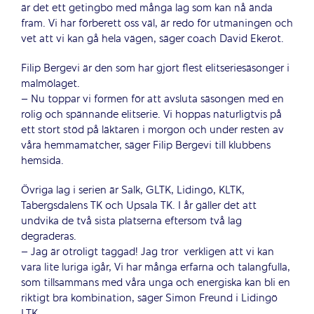
är det ett getingbo med många lag som kan nå ända
fram. Vi har förberett oss väl, är redo för utmaningen och
vet att vi kan gå hela vägen, säger coach David Ekerot.
Filip Bergevi är den som har gjort flest elitseriesäsonger i
malmölaget.
– Nu toppar vi formen för att avsluta säsongen med en
rolig och spännande elitserie. Vi hoppas naturligtvis på
ett stort stöd på läktaren i morgon och under resten av
våra hemmamatcher, säger Filip Bergevi till klubbens
hemsida.
Övriga lag i serien är Salk, GLTK, Lidingö, KLTK,
Tabergsdalens TK och Upsala TK. I år gäller det att
undvika de två sista platserna eftersom två lag
degraderas.
– Jag är otroligt taggad! Jag tror verkligen att vi kan
vara lite luriga igår, Vi har många erfarna och talangfulla,
som tillsammans med våra unga och energiska kan bli en
riktigt bra kombination, säger Simon Freund i Lidingö