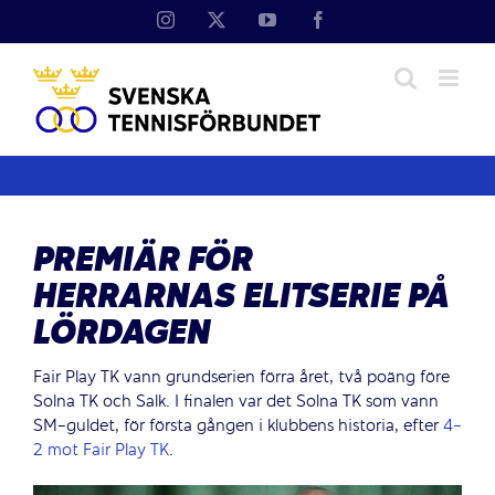
Fortsätt
Instagram
X
YouTube
Facebook
till
innehållet
PREMIÄR FÖR
HERRARNAS ELITSERIE PÅ
LÖRDAGEN
Fair Play TK vann grundserien förra året, två poäng före
Solna TK och Salk. I finalen var det Solna TK som vann
SM-guldet, för första gången i klubbens historia, efter
4-
2 mot Fair Play TK
.