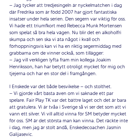
– Jag tycker att tredjesingeln är nyckelmatchen i dag
där Fredrika som är född 2007 har gjort fantastiska
insatser under hela serien. Den segern var viktig för oss.
Vi hade ett triumfkort med Rebecca Munk Mortensen
som spelat så bra hela vägen. Nu blir det en alkoholfri
skumpa och sen ska vi äta något i kväll och
förhoppningsvis kan vi ha en riktig segermiddag med
grabbarna om de vinner också, som tillägger:
– Jag vill verkligen lyfta fram min kollega Joakim
Henriksson, han har betytt otroligt mycket för mig och
tjejerna och har en stor del i framgången.
I Enskede var det både besvikelse – och stolthet.
– Vi gjorde vårt bästa även om vi saknade ett par
spelare. Fair Play TK var det bättre laget och det är bara
att gratulera. Vi är tvåa i Sverige så vi ser det som att vi
vann ett silver. Vi vill alltid vinna för SM betyder mycket
för oss. SM är det största man kan vinna. Det räckte inte
i dag, men jag är stolt ändå, Enskedecoachen Jasmin
Galijasevic.