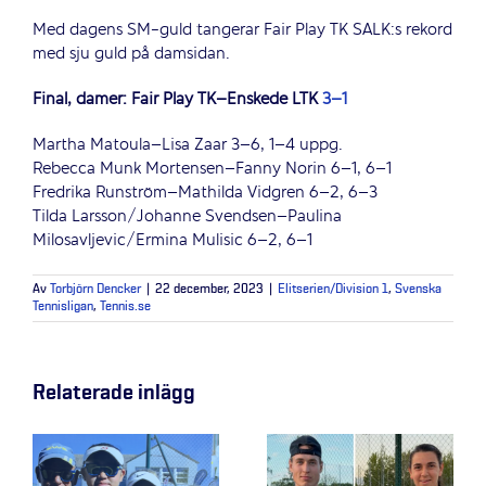
Med dagens SM-guld tangerar Fair Play TK SALK:s rekord
med sju guld på damsidan.
Final, damer: Fair Play TK–Enskede LTK
3–1
Martha Matoula–Lisa Zaar 3–6, 1–4 uppg.
Rebecca Munk Mortensen–Fanny Norin 6–1, 6–1
Fredrika Runström–Mathilda Vidgren 6–2, 6–3
Tilda Larsson/Johanne Svendsen–Paulina
Milosavljevic/Ermina Mulisic 6–2, 6–1
Av
Torbjörn Dencker
|
22 december, 2023
|
Elitserien/Division 1
,
Svenska
Tennisligan
,
Tennis.se
Relaterade inlägg