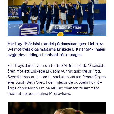
Fair Play TK är bäst i landet på damsidan igen. Det blev
3-1 mot trefaldiga mästarna Enskede LTK när SM-finalen
avgjordes i Lidingö tennishall på söndagen.
Fair Plays damer var i sin tolfte SM-final på de 13 senaste
åren mot ett Enskede LTK som vunnit guld tre år i rad.
Svenska mästarna kom till spel utan varken Pemra Özgen
eller Sarah Beth Grey. I den inledande dubbeln fick 16-
åriga debutanten Emina Mulisic chansen tillsammans
med rutinerade Paulina Milosavljevic.