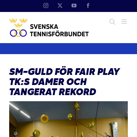
Fortsätt
Instagram
X
YouTube
Facebook
till
innehållet
SM-GULD FÖR FAIR PLAY
TK:S DAMER OCH
TANGERAT REKORD