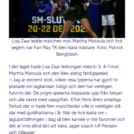
Lisa Zaar ledde matchen mot Martha Matoula och fick
segern när Fair Play TK blev klara mästare. Foto: Patrick
Bengtsson
I det läget hade Lisa Zaar ledningen med 6-3, 4-1 mot
Martha Matoula och den blev aldrig färdigspelad.
– Jag är extremt stolt, vilken resa tjejerna har gjort! Vi
pratade om lagkänslan tidigt och den har verkligen
funnits där. De yngre spelarna steppade upp från början
och alla växte med uppgiften. Efter förra årets snöpliga
förlust där vi hade fem matchbollar ville vi verkligen stå
där med guldhattarna i år. När de fick kasta om i
lagupsttällningen i dag så blev kanske vi lite favoriter och
det är inte alltid lätt att bära, säger coach Ulf Persson
och tillägger: