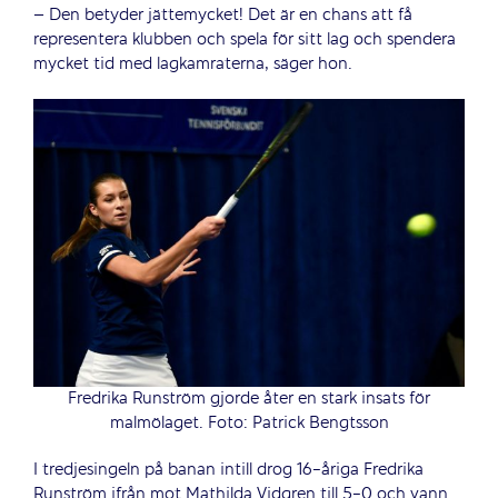
– Den betyder jättemycket! Det är en chans att få
representera klubben och spela för sitt lag och spendera
mycket tid med lagkamraterna, säger hon.
Fredrika Runström gjorde åter en stark insats för
malmölaget. Foto: Patrick Bengtsson
I tredjesingeln på banan intill drog 16-åriga Fredrika
Runström ifrån mot Mathilda Vidgren till 5-0 och vann