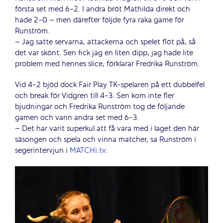
första set med 6-2. I andra bröt Mathilda direkt och
hade 2-0 – men därefter följde fyra raka game för
Runström.
– Jag satte servarna, attackerna och spelet flöt på, så
det var skönt. Sen fick jag en liten dipp, jag hade lite
problem med hennes slice, förklarar Fredrika Runström.
Vid 4-2 bjöd dock Fair Play TK-spelaren på ett dubbelfel
och break för Vidgren till 4-3. Sen kom inte fler
bjudningar och Fredrika Runström tog de följande
gamen och vann andra set med 6-3.
– Det har varit superkul att få vara med i laget den här
säsongen och spela och vinna matcher, sa Runström i
segerintervjun i
MATCHi.tv
.