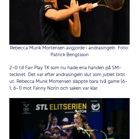
Rebecca Munk Mortensen avgjorde i andrasingeln. Foto:
Patrick Bengtsson
2-0 till Fair Play TK som nu hade ena handen på SM-
tecknet. Det var efter andrasingeln slut som jublet bröt
ut. Rebecca Munk Mortensen släppte bara två game (6-
1, 6-1) mot Fanny Norin och saken var klar.